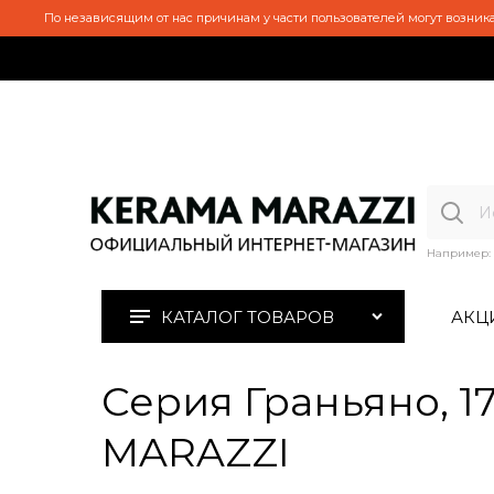
По независящим от нас причинам у части пользователей могут возника
Например:
КАТАЛОГ ТОВАРОВ
АКЦ
Серия Граньяно, 1
MARAZZI