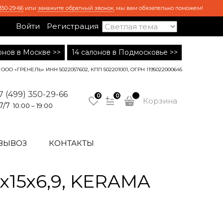
350-29-66
или
закажите обратный звонок
, мы вам обязательно поможем!
Войти
Регистрация
лонов в Москве >>
14 салонов в Подмосковье >>
ООО «ГРЕНЕЛЬ» ИНН 5022057602, КПП 502201001, ОГРН 1195022000645
7 (499) 350-29-66
0
0
Корзина
7/7
10:00 – 19:00
ВЫВОЗ
КОНТАКТЫ
5х15х6,9, KERAMA