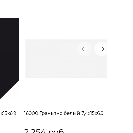
х15х6,9
16000 Граньяно белый 7,4х15х6,9
16013 Гр
2 254
 руб.
2 60