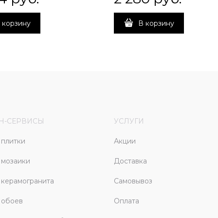
 корзину
В корзину
Н-СЕРВИСЫ
УСЛУГИ
плитки
Акции
 мозаики
Доставка
керамогранита
Самовывоз
 обоев
Оплата