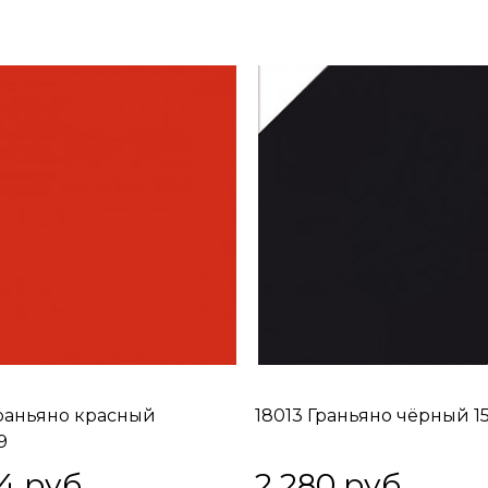
Граньяно красный
18013 Граньяно чёрный 15
9
4
 руб.
2 280
 руб.