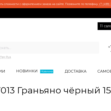
ть сложности с оформлением заказа на сайте. Позвоните по телефону
+7 (499) 
11 са
+
Про Вуд
НОВИНКИ
ИИ
ДОСТАВКА
САМО
Новинка
7013 Граньяно чёрный 1