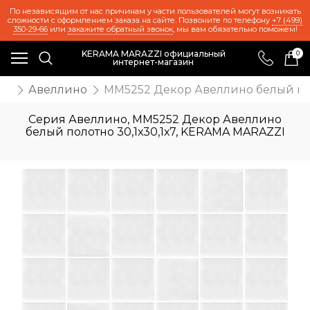
По независящим от нас причинам у части пользователей могут возникать
сложности с оформлением заказа на сайте. Позвоните по телефону
+7 (499)
350-29-66
или
закажите обратный звонок
, мы вам обязательно поможем!
KERAMA MARAZZI официальный
0
интернет-магазин
ия
Авеллино
MM5252 Декор Авеллино белый поло
Серия Авеллино, MM5252 Декор Авеллино
белый полотно 30,1х30,1х7, KERAMA MARAZZI