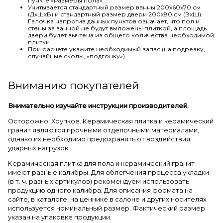
пункте «Размеры пола».
Учитывается стандартный размер ванны 200х60х70 см
(ДхШхВ) и стандартный размер двери 200х80 см (ВхШ).
Галочка напротив данных пунктов означает, что пол и
стены за ванной не будут выложены плиткой, а площадь
двери будет вычтена из общего количества необходимой
плитки.
При расчете укажите необходимый запас (на подрезку,
случайные сколы, «подгонку»).
Вниманию покупателей
Внимательно изучайте инструкции производителей.
Осторожно. Хрупкое. Керамическая плитка и керамический
гранит являются прочными отделочными материалами,
однако их необходимо предохранять от воздействия
ударных нагрузок.
Керамическая плитка для пола и керамический гранит
имеют разные калибры. Для облегчения процесса укладки
(в т. ч. разных артикулов) рекомендуем использовать
продукцию одного калибра. Для описания формата на
сайте, в каталоге, на ценнике в салоне и других носителях
используется номинальный размер. Фактический размер
указан на упаковке продукции.