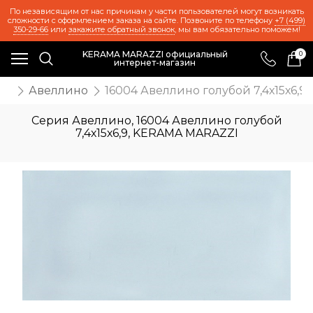
По независящим от нас причинам у части пользователей могут возникать
сложности с оформлением заказа на сайте. Позвоните по телефону
+7 (499)
350-29-66
или
закажите обратный звонок
, мы вам обязательно поможем!
KERAMA MARAZZI официальный
0
интернет-магазин
ия
Авеллино
16004 Авеллино голубой 7,4х15х6,9
Серия Авеллино, 16004 Авеллино голубой
7,4х15х6,9, KERAMA MARAZZI