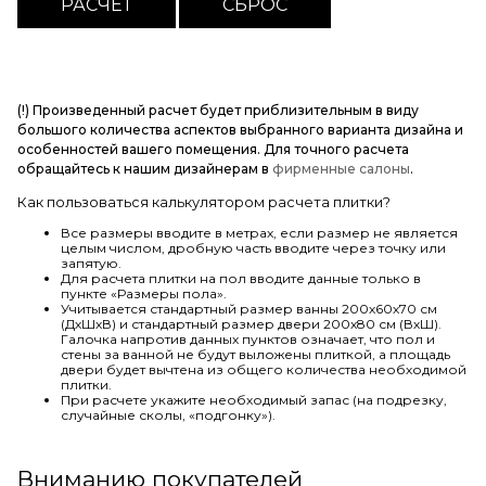
(!) Произведенный расчет будет приблизительным в виду
большого количества аспектов выбранного варианта дизайна и
особенностей вашего помещения. Для точного расчета
обращайтесь к нашим дизайнерам в
фирменные салоны
.
Как пользоваться калькулятором расчета плитки?
Все размеры вводите в метрах, если размер не является
целым числом, дробную часть вводите через точку или
запятую.
Для расчета плитки на пол вводите данные только в
пункте «Размеры пола».
Учитывается стандартный размер ванны 200х60х70 см
(ДхШхВ) и стандартный размер двери 200х80 см (ВхШ).
Галочка напротив данных пунктов означает, что пол и
стены за ванной не будут выложены плиткой, а площадь
двери будет вычтена из общего количества необходимой
плитки.
При расчете укажите необходимый запас (на подрезку,
случайные сколы, «подгонку»).
Вниманию покупателей