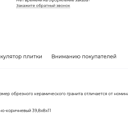
Нет времени на оформление заказа?
Закажите обратный звонок
кулятор плитки
Вниманию покупателей
мер обрезного керамического гранита отличается от номин
но-коричневый 39,8х8х11