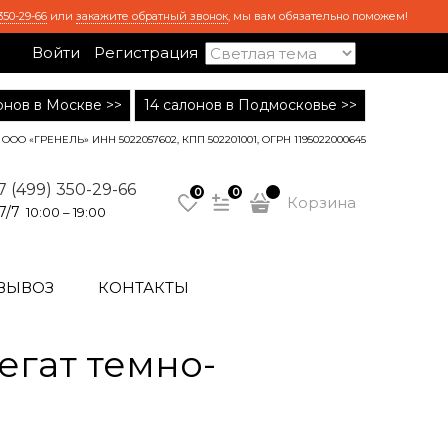
350-29-66
или
закажите обратный звонок
, мы вам обязательно поможем!
Войти
Регистрация
лонов в Москве >>
14 салонов в Подмосковье >>
ООО «ГРЕНЕЛЬ» ИНН 5022057602, КПП 502201001, ОГРН 1195022000645
7 (499) 350-29-66
0
0
Корзина
7/7
10:00 – 19:00
ВЫВОЗ
КОНТАКТЫ
гат темно-