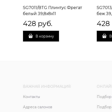
SG7011/BTG Плинтус Фрегат
SG7013
белый 39,8х8х11
беж 39,
428
 руб.
428
В корзину
В
ВАЖНАЯ ИНФОРМАЦИЯ
ОНЛАЙ
Контакты
Подбор 
Адреса салонов
Подбор