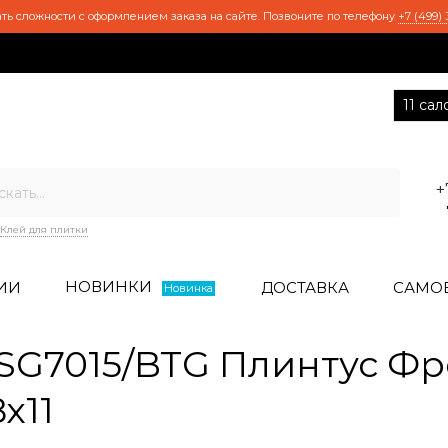
ть сложности с оформлением заказа на сайте. Позвоните по телефону
+7 (499) 
11 са
+
Клей для плитки
НОВИНКИ
ИИ
ДОСТАВКА
САМО
Новинка
G7015/BTG Плинтус Фре
х11