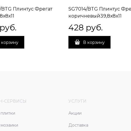
/BTG Плинтус Фрегат
SG7014/BTG Плинтус Фре
8х8х11
коричневый39,8х8х11
 руб.
428
 руб.
 корзину
В корзину
Н-СЕРВИСЫ
УСЛУГИ
плитки
Акции
 мозаики
Доставка