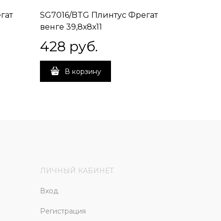
гат
SG7016/BTG Плинтус Фрегат
SG7017/
венге 39,8х8х11
медовый
428
 руб.
428
 
В корзину
В 
ЛИЧНЫЙ КАБИНЕТ
Вход
Регистрация