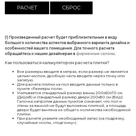
(!) Произведенный расчет будет приблизительным в виду
большого количества аспектов выбранного варианта дизайна и
особенностей вашего помещения. Для точного расчета
обращайтесь к нашим дизайнерам в
фирменные салоны
.
Как пользоваться калькулятором расчета плитки?
Все размеры вводите в метрах, если размер не является
целым числом, дробную часть вводите через точку или
запятую.
Для расчета плитки на пол вводите данные только в
пункте «Размеры пола».
Учитывается стандартный размер ванны 200х60х70 см
(ДхШхВ) и стандартный размер двери 200х80 см (ВхШ).
Галочка напротив данных пунктов означает, что пол и
стены за ванной не будут выложены плиткой, а площадь
двери будет вычтена из общего количества необходимой
плитки.
При расчете укажите необходимый запас (на подрезку,
случайные сколы, «подгонку»).