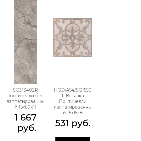
SG313402R
HGD/A54/SG1550
Понтичелли беж
L Вставка
лаппатированны
Понтичелли
й 15х60х11
лаппатированны
й 15х15х8
1 667
531
 руб.
 руб.