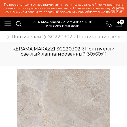
По независящим от нас причинам у части пользователей могут возникать
сложности с оформлением заказа на сайте. Позвоните по телефону
+7 (499)
350-29-66
или
закажите обратный звонок
, мы вам обязательно поможем!
KERAMA MARAZZI официальный
0
интернет-магазин
ия
Понтичелли
SG220302R Понтичелли светлый
KERAMA MARAZZI SG220302R Понтичелли
светлый лаппатированный 30х60х11