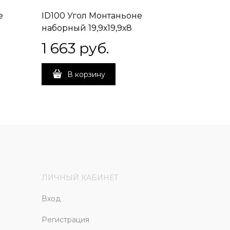
е
ID100 Угол Монтаньоне
ID97 Де
наборный 19,9х19,9х8
наборный
1 663
 руб.
1 663
В корзину
В 
ЛИЧНЫЙ КАБИНЕТ
Вход
Регистрация