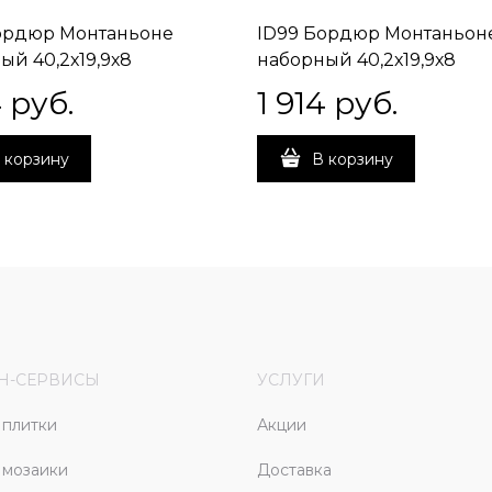
ордюр Монтаньоне
ID99 Бордюр Монтаньон
ый 40,2х19,9х8
наборный 40,2х19,9х8
4
 руб.
1 914
 руб.
 корзину
В корзину
Н-СЕРВИСЫ
УСЛУГИ
плитки
Акции
 мозаики
Доставка