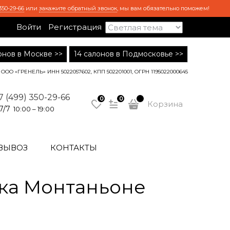
350-29-66
или
закажите обратный звонок
, мы вам обязательно поможем!
Войти
Регистрация
лонов в Москве >>
14 салонов в Подмосковье >>
ООО «ГРЕНЕЛЬ» ИНН 5022057602, КПП 502201001, ОГРН 1195022000645
7 (499) 350-29-66
0
0
Корзина
7/7
10:00 – 19:00
ВЫВОЗ
КОНТАКТЫ
ка Монтаньоне