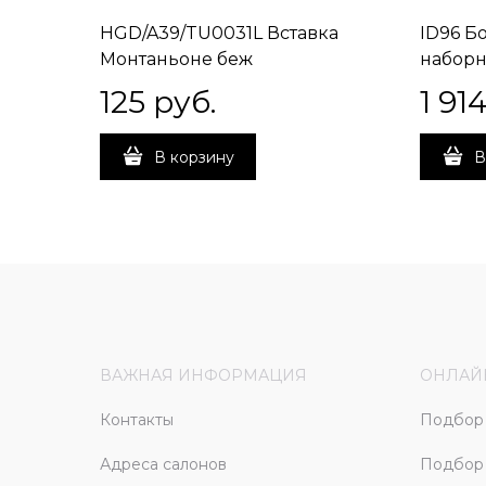
HGD/A39/TU0031L Вставка
ID96 Б
Монтаньоне беж
наборн
лаппатированный 9,7х9,7х9
125
 руб.
1 91
В корзину
В
ВАЖНАЯ ИНФОРМАЦИЯ
ОНЛАЙ
Контакты
Подбор 
Адреса салонов
Подбор