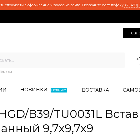
ть сложности с оформлением заказа на сайте. Позвоните по телефону
+7 (499) 
11 са
+
Темари
НОВИНКИ
ИИ
ДОСТАВКА
САМО
Новинка
GD/B39/TU0031L Встав
анный 9,7х9,7х9