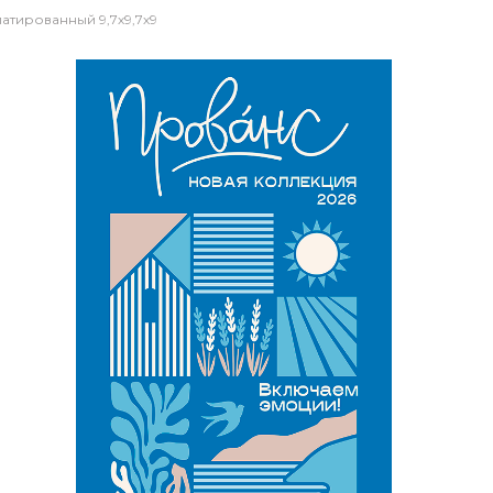
атированный 9,7х9,7х9