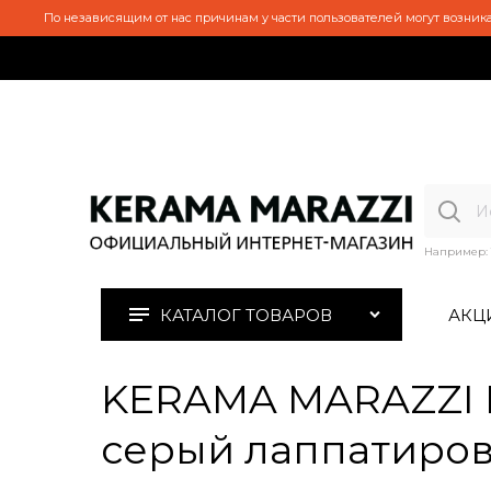
По независящим от нас причинам у части пользователей могут возника
Например:
КАТАЛОГ ТОВАРОВ
АКЦ
KERAMA MARAZZI H
серый лаппатиров