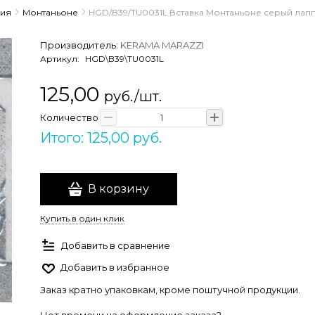
ция
Монтаньоне
HGD/B39/TU0031L Вставка Монтаньоне серый лапп
Производитель:
KERAMA MARAZZI
Артикул:
HGD\B39\TU0031L
125,00
руб./шт.
Количество
Итого: 125,00 руб.
В корзину
Купить в один клик
Добавить в сравнение
Добавить в избранное
Заказ кратно упаковкам, кроме поштучной продукции.