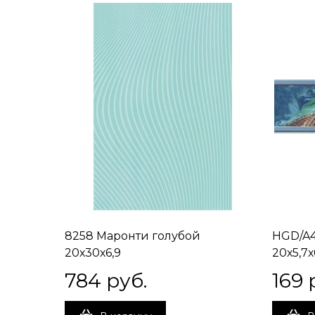
8258 Маронти голубой
HGD/A4
20х30х6,9
20х5,7х
784
 руб.
169
 