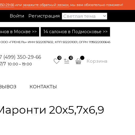
350-29-66
или
закажите обратный звонок
, мы вам обязательно поможем!
Войти
Регистрация
лонов в Москве >>
14 салонов в Подмосковье >>
ООО «ГРЕНЕЛЬ» ИНН 5022057602, КПП 502201001, ОГРН 1195022000645
7 (499) 350-29-66
0
0
Корзина
7/7
10:00 – 19:00
ВЫВОЗ
КОНТАКТЫ
ронти 20х5,7х6,9