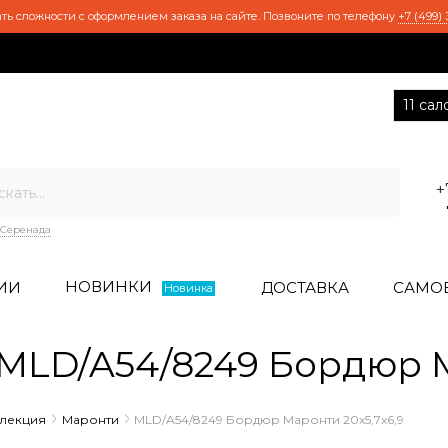
ть сложности с оформлением заказа на сайте. Позвоните по телефону
+7 (499) 
11 са
+
Серенада
НОВИНКИ
ИИ
ДОСТАВКА
САМО
Новинка
LD/A54/8249 Бордюр Ма
ллекция
Маронти
MLD/A54/8249 Бордюр Маронти 20х5,7х6,9