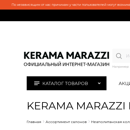
По независящим от нас причинам у части пользователей могут возника
Например:
КАТАЛОГ ТОВАРОВ
АКЦ
KERAMA MARAZZI M
Главная
Ассортимент салонов
Неаполитанская ко