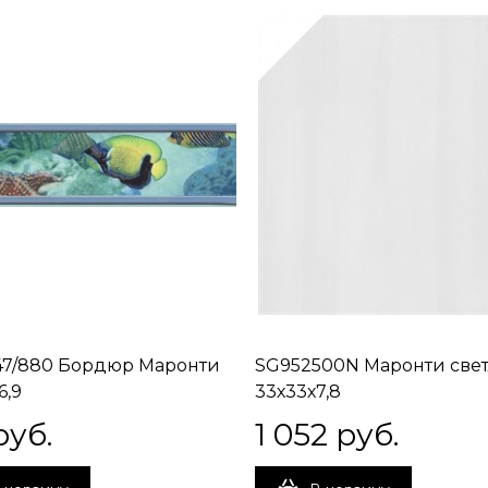
7/880 Бордюр Маронти
SG952500N Маронти све
6,9
33х33х7,8
руб.
1 052
 руб.