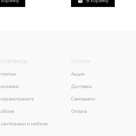
 корзину
В корзину
Н-СЕРВИСЫ
УСЛУГИ
плитки
Акции
 мозаики
Доставка
керамогранита
Самовывоз
 обоев
Оплата
сантехники и мебели