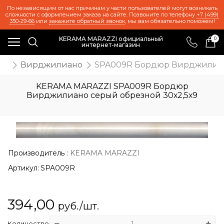
По независящим от нас причинам у части пользователей могут возникать
сложности с оформлением заказа на сайте. Позвоните по телефону
+7 (499)
350-29-66
или
закажите обратный звонок
, мы вам обязательно поможем!
KERAMA MARAZZI официальный
0
интернет-магазин
ия
Вирджилиано
SPA009R Бордюр Вирджилиано
KERAMA MARAZZI SPA009R Бордюр
Вирджилиано серый обрезной 30х2,5х9
Производитель
:
KERAMA MARAZZI
Артикул:
SPA009R
394,00
руб./шт.
Количество