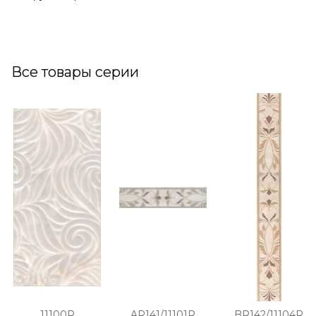
Все товары серии
11100R
AR141/11101R
BR142/11104R