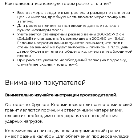
Как пользоваться калькулятором расчета плитки?
Все размеры вводите в метрах, если размер не является
целым числом, дробную часть вводите через точку или
запятую.
Для расчета плитки на пол вводите данные только в
пункте «Размеры пола».
Учитывается стандартный размер ванны 200х60х70 см
(ДхШхВ) и стандартный размер двери 200х80 см (ВхШ).
Галочка напротив данных пунктов означает, что пол и
стены за ванной не будут выложены плиткой, а площадь
двери будет вычтена из общего количества необходимой
плитки.
При расчете укажите необходимый запас (на подрезку,
случайные сколы, «подгонку»).
Вниманию покупателей
Внимательно изучайте инструкции производителей.
Осторожно. Хрупкое. Керамическая плитка и керамический
гранит являются прочными отделочными материалами,
однако их необходимо предохранять от воздействия
ударных нагрузок.
Керамическая плитка для пола и керамический гранит
имеют разные калибры. Для облегчения процесса укладки