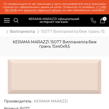
По независящим от нас причинам у части пользователей могут возникать
сложности с оформлением заказа на сайте. Позвоните по телефону
+7 (499)
350-29-66
или
закажите обратный звонок
, мы вам обязательно поможем!
KERAMA MARAZZI официальный
0
интернет-магазин
ия
Вилланелла
15077 Вилланелла беж грань 15х4
KERAMA MARAZZI 15077 Вилланелла беж
грань 15х40х9,5
Производитель
:
KERAMA MARAZZI
Артикул:
15077