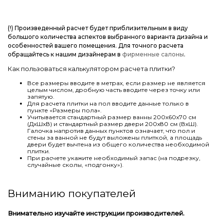
(!) Произведенный расчет будет приблизительным в виду
большого количества аспектов выбранного варианта дизайна и
особенностей вашего помещения. Для точного расчета
обращайтесь к нашим дизайнерам в
фирменные салоны
.
Как пользоваться калькулятором расчета плитки?
Все размеры вводите в метрах, если размер не является
целым числом, дробную часть вводите через точку или
запятую.
Для расчета плитки на пол вводите данные только в
пункте «Размеры пола».
Учитывается стандартный размер ванны 200х60х70 см
(ДхШхВ) и стандартный размер двери 200х80 см (ВхШ).
Галочка напротив данных пунктов означает, что пол и
стены за ванной не будут выложены плиткой, а площадь
двери будет вычтена из общего количества необходимой
плитки.
При расчете укажите необходимый запас (на подрезку,
случайные сколы, «подгонку»).
Вниманию покупателей
Внимательно изучайте инструкции производителей.