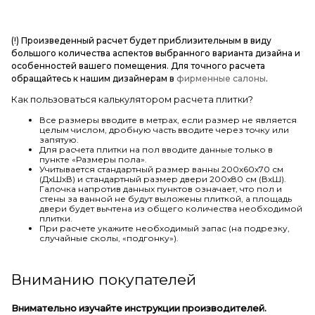
(!) Произведенный расчет будет приблизительным в виду
большого количества аспектов выбранного варианта дизайна и
особенностей вашего помещения. Для точного расчета
обращайтесь к нашим дизайнерам в
фирменные салоны
.
Как пользоваться калькулятором расчета плитки?
Все размеры вводите в метрах, если размер не является
целым числом, дробную часть вводите через точку или
запятую.
Для расчета плитки на пол вводите данные только в
пункте «Размеры пола».
Учитывается стандартный размер ванны 200х60х70 см
(ДхШхВ) и стандартный размер двери 200х80 см (ВхШ).
Галочка напротив данных пунктов означает, что пол и
стены за ванной не будут выложены плиткой, а площадь
двери будет вычтена из общего количества необходимой
плитки.
При расчете укажите необходимый запас (на подрезку,
случайные сколы, «подгонку»).
Вниманию покупателей
Внимательно изучайте инструкции производителей.