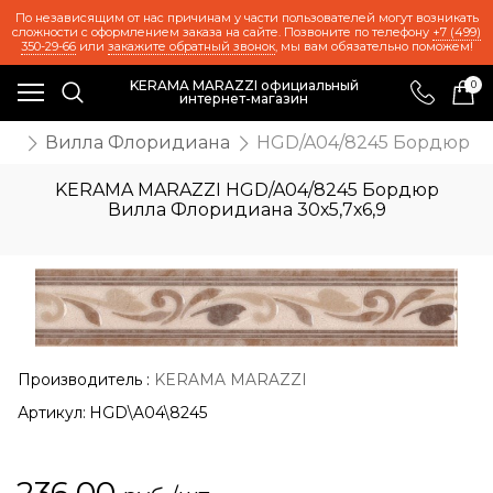
По независящим от нас причинам у части пользователей могут возникать
сложности с оформлением заказа на сайте. Позвоните по телефону
+7 (499)
350-29-66
или
закажите обратный звонок
, мы вам обязательно поможем!
KERAMA MARAZZI официальный
0
интернет-магазин
ия
Вилла Флоридиана
HGD/A04/8245 Бордюр Ви
KERAMA MARAZZI HGD/A04/8245 Бордюр
Вилла Флоридиана 30х5,7х6,9
Производитель
:
KERAMA MARAZZI
Артикул:
HGD\A04\8245
236,00