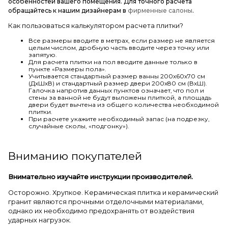
особенностей вашего помещения. Для точного расчета
обращайтесь к нашим дизайнерам в
фирменные салоны
.
Как пользоваться калькулятором расчета плитки?
Все размеры вводите в метрах, если размер не является
целым числом, дробную часть вводите через точку или
запятую.
Для расчета плитки на пол вводите данные только в
пункте «Размеры пола».
Учитывается стандартный размер ванны 200х60х70 см
(ДхШхВ) и стандартный размер двери 200х80 см (ВхШ).
Галочка напротив данных пунктов означает, что пол и
стены за ванной не будут выложены плиткой, а площадь
двери будет вычтена из общего количества необходимой
плитки.
При расчете укажите необходимый запас (на подрезку,
случайные сколы, «подгонку»).
Вниманию покупателей
Внимательно изучайте инструкции производителей.
Осторожно. Хрупкое. Керамическая плитка и керамический
гранит являются прочными отделочными материалами,
однако их необходимо предохранять от воздействия
ударных нагрузок.