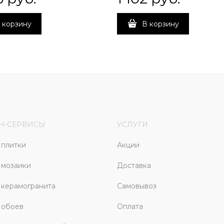
 корзину
В корзину
Н-СЕРВИСЫ
УСЛУГИ
плитки
Акции
 мозаики
Доставка
керамогранита
Самовывоз
 обоев
Оплата