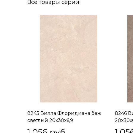
Все товары серии
8245 Вилла Флоридиана беж
8246 В
светлый 20х30х6,9
20х30х
1 056
 руб.
1 05