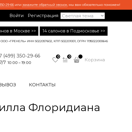
350-29-66
или
закажите обратный звонок
, мы вам обязательно поможем!
Войти
Регистрация
лонов в Москве >>
14 салонов в Подмосковье >>
ООО «ГРЕНЕЛЬ» ИНН 5022057602, КПП 502201001, ОГРН 1195022000645
7 (499) 350-29-66
0
0
Корзина
7/7
10:00 – 19:00
ВЫВОЗ
КОНТАКТЫ
Вилла Флоридиана