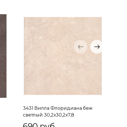
3431 Вилла Флоридиана беж
3432 Ви
светлый 30,2х30,2х7,8
30,2х30,
690
 руб.
690
 