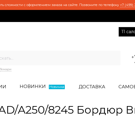
ть сложности с оформлением заказа на сайте. Позвоните по телефону
+7 (499) 
11 са
+
Темари
НОВИНКИ
ИИ
ДОСТАВКА
САМО
Новинка
AD/A250/8245 Бордюр 