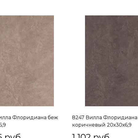
илла Флоридиана беж
8247 Вилла Флоридиана
6,9
коричневый 20х30х6,9
6
 руб.
1 102
 руб.