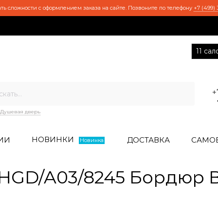
ть сложности с оформлением заказа на сайте. Позвоните по телефону
+7 (499) 
11 са
+
Душевая дверь
НОВИНКИ
ИИ
ДОСТАВКА
САМО
Новинка
HGD/A03/8245 Бордюр 