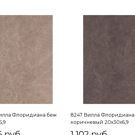
илла Флоридиана беж
8247 Вилла Флоридиана
6,9
коричневый 20х30х6,9
6
 руб.
1 102
 руб.