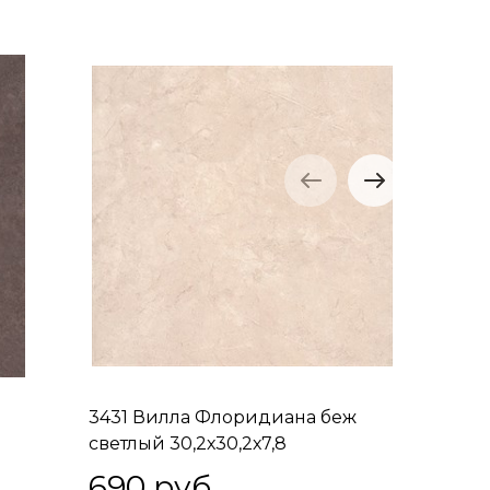
3431 Вилла Флоридиана беж
3432 Ви
светлый 30,2х30,2х7,8
30,2х30,
690
 руб.
690
 