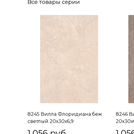
Все товары серии
8245 Вилла Флоридиана беж
8246 В
светлый 20х30х6,9
20х30х
1 056
 руб.
1 05