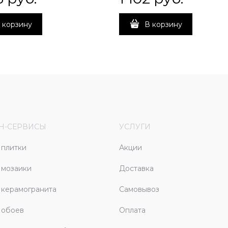
 корзину
В корзину
Н-СЕРВИСЫ
УСЛУГИ
плитки
Акции
 мозаики
Доставка
керамогранита
Самовывоз
 обоев
Оплата