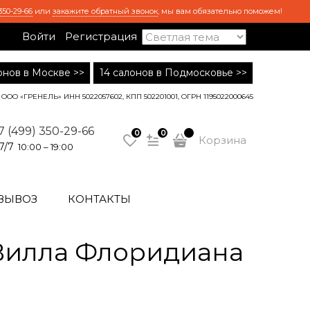
350-29-66
или
закажите обратный звонок
, мы вам обязательно поможем!
Войти
Регистрация
лонов в Москве >>
14 салонов в Подмосковье >>
ООО «ГРЕНЕЛЬ» ИНН 5022057602, КПП 502201001, ОГРН 1195022000645
7 (499) 350-29-66
0
0
Корзина
7/7
10:00 – 19:00
ВЫВОЗ
КОНТАКТЫ
Вилла Флоридиана