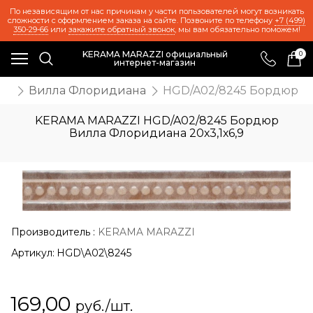
По независящим от нас причинам у части пользователей могут возникать
сложности с оформлением заказа на сайте. Позвоните по телефону
+7 (499)
350-29-66
или
закажите обратный звонок
, мы вам обязательно поможем!
KERAMA MARAZZI официальный
0
интернет-магазин
ия
Вилла Флоридиана
HGD/A02/8245 Бордюр Ви
KERAMA MARAZZI HGD/A02/8245 Бордюр
Вилла Флоридиана 20х3,1х6,9
Производитель
:
KERAMA MARAZZI
Артикул:
HGD\A02\8245
169,00
руб./шт.