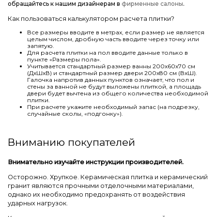
обращайтесь к нашим дизайнерам в
фирменные салоны
.
Как пользоваться калькулятором расчета плитки?
Все размеры вводите в метрах, если размер не является
целым числом, дробную часть вводите через точку или
запятую.
Для расчета плитки на пол вводите данные только в
пункте «Размеры пола».
Учитывается стандартный размер ванны 200х60х70 см
(ДхШхВ) и стандартный размер двери 200х80 см (ВхШ).
Галочка напротив данных пунктов означает, что пол и
стены за ванной не будут выложены плиткой, а площадь
двери будет вычтена из общего количества необходимой
плитки.
При расчете укажите необходимый запас (на подрезку,
случайные сколы, «подгонку»).
Вниманию покупателей
Внимательно изучайте инструкции производителей.
Осторожно. Хрупкое. Керамическая плитка и керамический
гранит являются прочными отделочными материалами,
однако их необходимо предохранять от воздействия
ударных нагрузок.