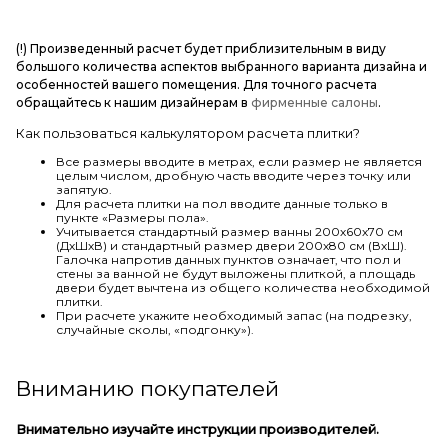
(!) Произведенный расчет будет приблизительным в виду
большого количества аспектов выбранного варианта дизайна и
особенностей вашего помещения. Для точного расчета
обращайтесь к нашим дизайнерам в
фирменные салоны
.
Как пользоваться калькулятором расчета плитки?
Все размеры вводите в метрах, если размер не является
целым числом, дробную часть вводите через точку или
запятую.
Для расчета плитки на пол вводите данные только в
пункте «Размеры пола».
Учитывается стандартный размер ванны 200х60х70 см
(ДхШхВ) и стандартный размер двери 200х80 см (ВхШ).
Галочка напротив данных пунктов означает, что пол и
стены за ванной не будут выложены плиткой, а площадь
двери будет вычтена из общего количества необходимой
плитки.
При расчете укажите необходимый запас (на подрезку,
случайные сколы, «подгонку»).
Вниманию покупателей
Внимательно изучайте инструкции производителей.