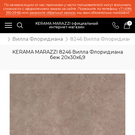
По независящим от нас причинам у части пользователей могут возникать
сложности с оформлением заказа на сайте. Позвоните по телефону
+7 (499)
350-29-66
или
закажите обратный звонок
, мы вам обязательно поможем!
KERAMA MARAZZI официальный
0
интернет-магазин
ия
Вилла Флоридиана
8246 Вилла Флоридиана 
KERAMA MARAZZI 8246 Вилла Флоридиана
беж 20х30х6,9