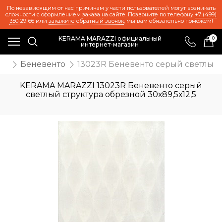
По независящим от нас причинам у части пользователей могут возникать
сложности с оформлением заказа на сайте. Позвоните по телефону
+7 (499)
350-29-66
или
закажите обратный звонок
, мы вам обязательно поможем!
KERAMA MARAZZI официальный
0
интернет-магазин
ия
Беневенто
13023R Беневенто серый светлый с
KERAMA MARAZZI 13023R Беневенто серый
светлый структура обрезной 30х89,5х12,5