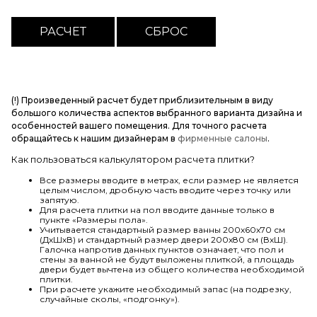
(!) Произведенный расчет будет приблизительным в виду
большого количества аспектов выбранного варианта дизайна и
особенностей вашего помещения. Для точного расчета
обращайтесь к нашим дизайнерам в
фирменные салоны
.
Как пользоваться калькулятором расчета плитки?
Все размеры вводите в метрах, если размер не является
целым числом, дробную часть вводите через точку или
запятую.
Для расчета плитки на пол вводите данные только в
пункте «Размеры пола».
Учитывается стандартный размер ванны 200х60х70 см
(ДхШхВ) и стандартный размер двери 200х80 см (ВхШ).
Галочка напротив данных пунктов означает, что пол и
стены за ванной не будут выложены плиткой, а площадь
двери будет вычтена из общего количества необходимой
плитки.
При расчете укажите необходимый запас (на подрезку,
случайные сколы, «подгонку»).