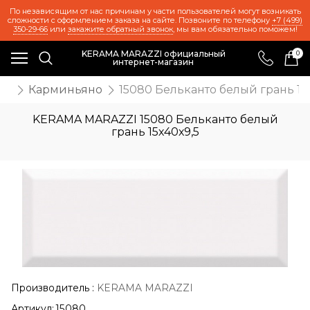
По независящим от нас причинам у части пользователей могут возникать
сложности с оформлением заказа на сайте. Позвоните по телефону
+7 (499)
350-29-66
или
закажите обратный звонок
, мы вам обязательно поможем!
KERAMA MARAZZI официальный
0
интернет-магазин
ия
Карминьяно
15080 Бельканто белый грань 15
KERAMA MARAZZI 15080 Бельканто белый
грань 15х40х9,5
Производитель
:
KERAMA MARAZZI
Артикул:
15080