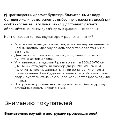
(!) Произведенный расчет будет приблизительным в виду
большого количества аспектов выбранного варианта дизайна и
особенностей вашего помещения. Для точного расчета
обращайтесь к нашим дизайнерам в
фирменные салоны
.
Как пользоваться калькулятором расчета плитки?
Все размеры вводите в метрах, если размер не является
целым числом, дробную часть вводите через точку или
запятую.
Для расчета плитки на пол вводите данные только в
пункте «Размеры пола».
Учитывается стандартный размер ванны 200х60х70 см
(ДхШхВ) и стандартный размер двери 200х80 см (ВхШ).
Галочка напротив данных пунктов означает, что пол и
стены за ванной не будут выложены плиткой, а площадь
двери будет вычтена из общего количества необходимой
плитки.
При расчете укажите необходимый запас (на подрезку,
случайные сколы, «подгонку»).
Вниманию покупателей
Внимательно изучайте инструкции производителей.