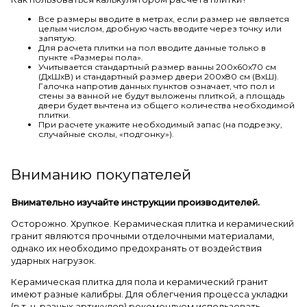
Все размеры вводите в метрах, если размер не является
целым числом, дробную часть вводите через точку или
запятую.
Для расчета плитки на пол вводите данные только в
пункте «Размеры пола».
Учитывается стандартный размер ванны 200х60х70 см
(ДхШхВ) и стандартный размер двери 200х80 см (ВхШ).
Галочка напротив данных пунктов означает, что пол и
стены за ванной не будут выложены плиткой, а площадь
двери будет вычтена из общего количества необходимой
плитки.
При расчете укажите необходимый запас (на подрезку,
случайные сколы, «подгонку»).
Вниманию покупателей
Внимательно изучайте инструкции производителей.
Осторожно. Хрупкое. Керамическая плитка и керамический
гранит являются прочными отделочными материалами,
однако их необходимо предохранять от воздействия
ударных нагрузок.
Керамическая плитка для пола и керамический гранит
имеют разные калибры. Для облегчения процесса укладки
(в т. ч. разных артикулов) рекомендуем использовать