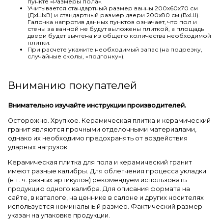
пункте «Размеры пола».
Учитывается стандартный размер ванны 200х60х70 см
(ДхШхВ) и стандартный размер двери 200х80 см (ВхШ).
Галочка напротив данных пунктов означает, что пол и
стены за ванной не будут выложены плиткой, а площадь
двери будет вычтена из общего количества необходимой
плитки.
При расчете укажите необходимый запас (на подрезку,
случайные сколы, «подгонку»).
Вниманию покупателей
Внимательно изучайте инструкции производителей.
Осторожно. Хрупкое. Керамическая плитка и керамический
гранит являются прочными отделочными материалами,
однако их необходимо предохранять от воздействия
ударных нагрузок.
Керамическая плитка для пола и керамический гранит
имеют разные калибры. Для облегчения процесса укладки
(в т. ч. разных артикулов) рекомендуем использовать
продукцию одного калибра. Для описания формата на
сайте, в каталоге, на ценнике в салоне и других носителях
используется номинальный размер. Фактический размер
указан на упаковке продукции.