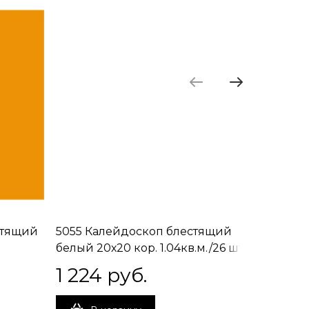
стящий
5055 Калейдоскоп блестящий
5115 Ка
белый 20х20 кор. 1.04кв.м./26 шт.
1 224
 руб.
1 462