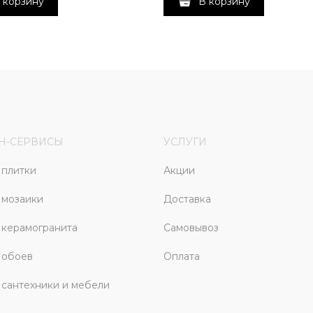
 корзину
В корзину
Н-СЕРВИСЫ
УСЛУГИ
плитки
Акции
 мозаики
Доставка
керамогранита
Самовывоз
 обоев
Оплата
сантехники и мебели