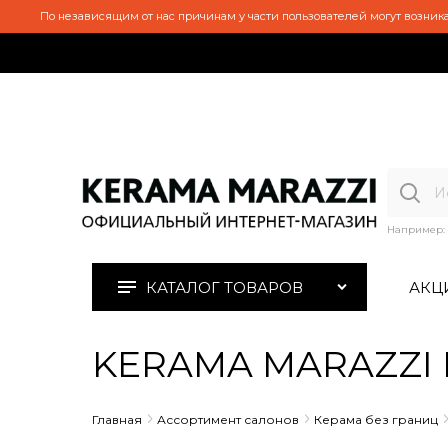
По независящим от нас причинам у части пользователей могут возника
Например:
КАТАЛОГ ТОВАРОВ
АКЦ
KERAMA MARAZZI D
Главная
Ассортимент салонов
Керама без границ