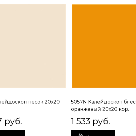
алейдоскоп песок 20х20
5057N Калейдоскоп бле
оранжевый 20х20 кор.
1.04кв.м./26 шт.
7
 руб.
1 533
 руб.