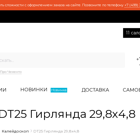
ть сложности с оформлением заказа на сайте. Позвоните по телефону
+7 (499) 
11 са
+
Про Чементо
НОВИНКИ
ИИ
ДОСТАВКА
САМО
Новинка
T25 Гирлянда 29,8х4,8
Калейдоскоп
DT25 Гирлянда 29,8х4,8