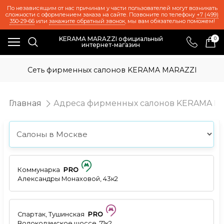
По независящим от нас причинам у части пользователей могут возникать
сложности с оформлением заказа на сайте. Позвоните по телефону
+7 (499)
350-29-66
или
закажите обратный звонок
, мы вам обязательно поможем!
KERAMA MARAZZI официальный
0
интернет-магазин
Сеть фирменных салонов KERAMA MARAZZI
Главная
Адреса фирменных салонов KERAMA M
Коммунарка
PRO
Александры Монаховой, 43к2
Спартак, Тушинская
PRO
Волоколамское шоссе, 71к2