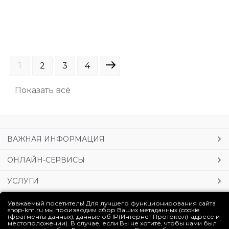
1
2
3
4
Показать всё
ВАЖНАЯ ИНФОРМАЦИЯ
ОНЛАЙН-СЕРВИСЫ
УСЛУГИ
ЛИЧНЫЙ КАБИНЕТ
Уважаемый посетитель! Для лучшего функционирования сайта
shop-km.ru мы производим сбор Ваших метаданных (cookie
(фрагменты данных), данные об IP(Интернет Протокол)-адресе и
местоположении). В случае, если Вы не хотите, чтобы нами был