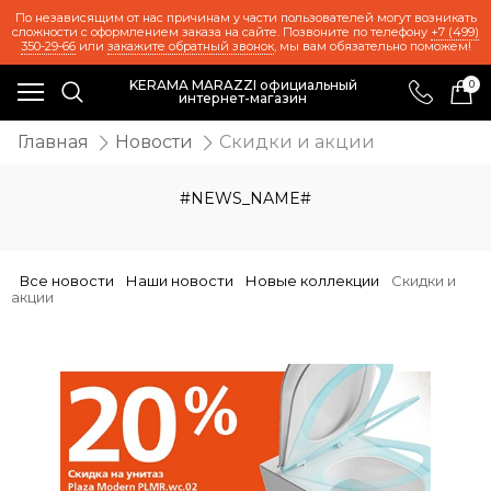
По независящим от нас причинам у части пользователей могут возникать
сложности с оформлением заказа на сайте. Позвоните по телефону
+7 (499)
350-29-66
или
закажите обратный звонок
, мы вам обязательно поможем!
KERAMA MARAZZI официальный
0
интернет-магазин
Главная
Новости
Скидки и акции
#NEWS_NAME#
Все новости
Наши новости
Новые коллекции
Скидки и
акции