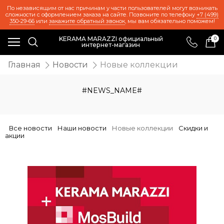
По независящим от нас причинам у части пользователей могут возникать
сложности с оформлением заказа на сайте. Позвоните по телефону
+7 (499)
350-29-66
или
закажите обратный звонок
, мы вам обязательно поможем!
KERAMA MARAZZI официальный
0
интернет-магазин
Главная
Новости
Новые коллекции
#NEWS_NAME#
Все новости
Наши новости
Новые коллекции
Скидки и
акции