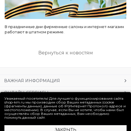
В праздничные дни фирменные салоны и интернет-магазин
работают в штатном режиме.
Вернуться к новостям
ВАЖНАЯ ИНФОРМАЦИЯ
ОНЛАЙН-СЕРВИСЫ
Уважаемый посетитель! Для лучшего функционирования сайта
shop-km.ru мы производим сбор Ваших метаданных (cookie
УСЛУГИ
(фрагменты данных), данные об IP(Интернет Протокол)-адресе и
местоположении). В случае, если Вы не хотите, чтобы нами был
осуществлён сбор Ваших метаданных, Вам необходимо
ЛИЧНЫЙ КАБИНЕТ
покинуть данный сайт.
ЗАКРЫТЬ