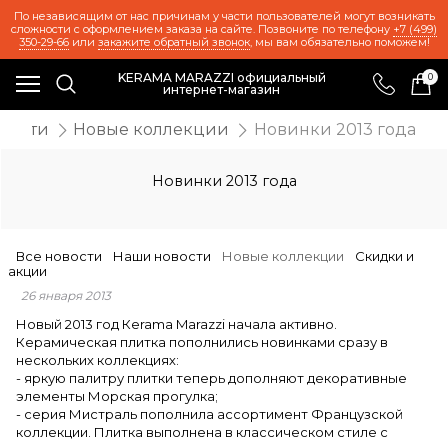
По независящим от нас причинам у части пользователей могут возникать
сложности с оформлением заказа на сайте. Позвоните по телефону
+7 (499)
350-29-66
или
закажите обратный звонок
, мы вам обязательно поможем!
KERAMA MARAZZI официальный
0
интернет-магазин
вости
Новые коллекции
Новинки 2013 года
Новинки 2013 года
Все новости
Наши новости
Новые коллекции
Скидки и
акции
26 января 2013
Новый 2013 год Кerama Marazzi начала активно.
Керамическая плитка пополнились новинками сразу в
нескольких коллекциях:
- яркую палитру плитки теперь дополняют декоративные
элементы
Морская прогулка
;
- серия
Мистраль
пополнила ассортимент Французской
коллекции. Плитка выполнена в классическом стиле с