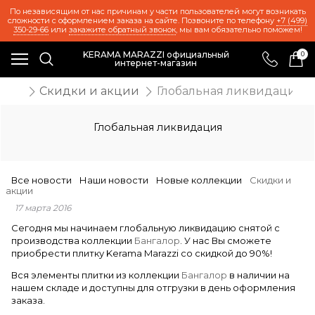
По независящим от нас причинам у части пользователей могут возникать
сложности с оформлением заказа на сайте. Позвоните по телефону
+7 (499)
350-29-66
или
закажите обратный звонок
, мы вам обязательно поможем!
KERAMA MARAZZI официальный
0
интернет-магазин
ости
Скидки и акции
Глобальная ликвидация
Глобальная ликвидация
Все новости
Наши новости
Новые коллекции
Скидки и
акции
17 марта 2016
Сегодня мы начинаем глобальную ликвидацию снятой с
производства коллекции
Бангалор
. У нас Вы сможете
приобрести плитку Kerama Marazzi со скидкой до 90%!
Вся элементы плитки из коллекции
Бангалор
в наличии на
нашем складе и доступны для отгрузки в день оформления
заказа.