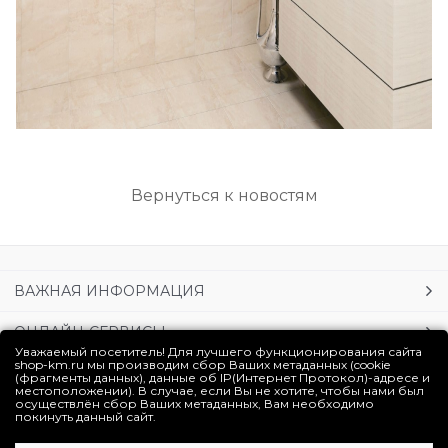
Вернуться к новостям
ВАЖНАЯ ИНФОРМАЦИЯ
ОНЛАЙН-СЕРВИСЫ
Уважаемый посетитель! Для лучшего функционирования сайта
shop-km.ru мы производим сбор Ваших метаданных (cookie
УСЛУГИ
(фрагменты данных), данные об IP(Интернет Протокол)-адресе и
местоположении). В случае, если Вы не хотите, чтобы нами был
осуществлён сбор Ваших метаданных, Вам необходимо
ЛИЧНЫЙ КАБИНЕТ
покинуть данный сайт.