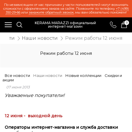
По независящим от нас причинам у части пользователей могут возникать
сложности с оформлением заказа на сайте. Позвоните по телефону
+7 (499)
350-29-66
или
закажите обратный звонок
, мы вам обязательно поможем!
KERAMA MARAZZI официальный
0
интернет-магазин
вости
Наши новости
Режим работы 12 июня
Режим работы 12 июня
Все новости
Наши новости
Новые коллекции
Скидки и
акции
07 июня 2013
Уважаемые покупатели!
12 июня - выходной день
Операторы интернет-магазина
и служба доставки