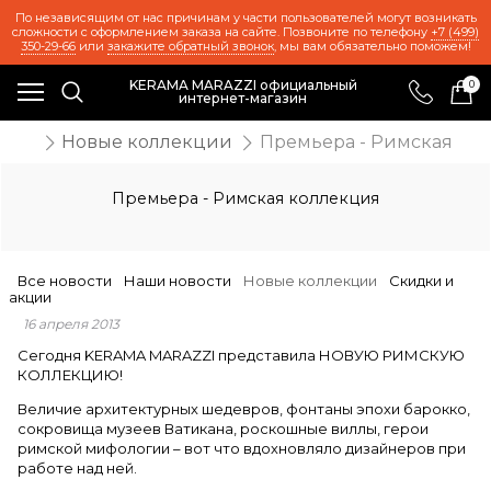
По независящим от нас причинам у части пользователей могут возникать
сложности с оформлением заказа на сайте. Позвоните по телефону
+7 (499)
350-29-66
или
закажите обратный звонок
, мы вам обязательно поможем!
KERAMA MARAZZI официальный
0
интернет-магазин
ости
Новые коллекции
Премьера - Римская ко
Премьера - Римская коллекция
Все новости
Наши новости
Новые коллекции
Скидки и
акции
16 апреля 2013
Сегодня KERAMA MARAZZI представила НОВУЮ РИМСКУЮ
КОЛЛЕКЦИЮ!
Величие архитектурных шедевров, фонтаны эпохи барокко,
сокровища музеев Ватикана, роскошные виллы, герои
римской мифологии – вот что вдохновляло дизайнеров при
работе над ней.