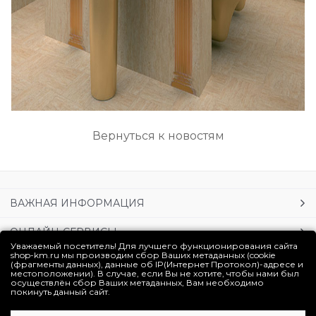
Вернуться к новостям
ВАЖНАЯ ИНФОРМАЦИЯ
ОНЛАЙН-СЕРВИСЫ
Уважаемый посетитель! Для лучшего функционирования сайта
shop-km.ru мы производим сбор Ваших метаданных (cookie
УСЛУГИ
(фрагменты данных), данные об IP(Интернет Протокол)-адресе и
местоположении). В случае, если Вы не хотите, чтобы нами был
осуществлён сбор Ваших метаданных, Вам необходимо
ЛИЧНЫЙ КАБИНЕТ
покинуть данный сайт.