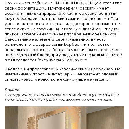
Самыми масштабными в РИМСКОЙ КОЛЛЕКЦИИ стали две
серии формата 25х75. Плитка серии Фраскати имеет
реалистичный вид природного камня со свойственными
ему переходами цвета, прожилками и вкраплениями. Для
украшения предлагается два вида декоров: с орнаментом в
стиле ампир и с графичным “стеганым“ дизайном. Рисунок
плитки Барберини напоминает поперечный срез оникса.
Декоративные элементы серии, названной в честь
великолепного дворца семьи Барберини, полностью
оправдывают свое имя. Волна на мозаичном декоре имеет
перламутровый блеск, при укладывании нескольких плиток
в ряд создается “ритмический“ орнамент.
В коллекции представлены классические и неординарные,
изысканные и простые интерьеры. Невозможно словами
описать красоту новой коллекции, лучше ее увидеть!
Важно!
С сегодняшнего дня Вы можете приобрести у нас НОВУЮ
РИМСКУЮ КОЛЛЕКЦИЮ! Весь ассортимент в наличии!