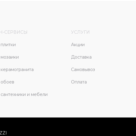
Н-СЕРВИСЫ
УСЛУГИ
плитки
Акции
 мозаики
Доставка
керамогранита
Самовывоз
 обоев
Оплата
сантехники и мебели
ZZI