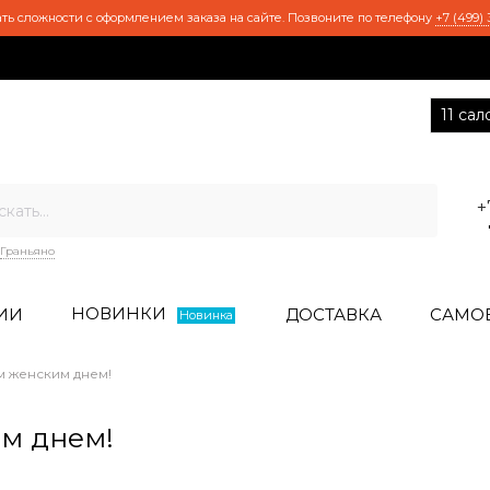
ть сложности с оформлением заказа на сайте. Позвоните по телефону
+7 (499) 
11 са
+
Граньяно
НОВИНКИ
ИИ
ДОСТАВКА
САМО
Новинка
 женским днем!
м днем!