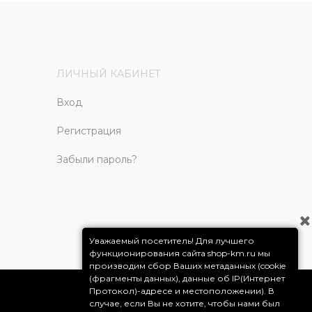
ЛИЧНЫЙ КАБИНЕТ
Вход
Регистрация
Забыли пароль?
Уважаемый посетитель! Для лучшего
функционирования сайта shop-km.ru мы
производим сбор Ваших метаданных (cookie
(фрагменты данных), данные об IP(Интернет
Протокол)-адресе и местоположении). В
случае, если Вы не хотите, чтобы нами был