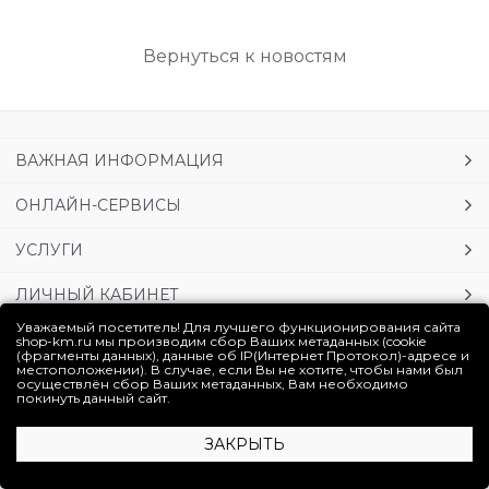
Вернуться к новостям
ВАЖНАЯ ИНФОРМАЦИЯ
ОНЛАЙН-СЕРВИСЫ
УСЛУГИ
ЛИЧНЫЙ КАБИНЕТ
Уважаемый посетитель! Для лучшего функционирования сайта
shop-km.ru мы производим сбор Ваших метаданных (cookie
(фрагменты данных), данные об IP(Интернет Протокол)-адресе и
Полная версия сайта
местоположении). В случае, если Вы не хотите, чтобы нами был
осуществлён сбор Ваших метаданных, Вам необходимо
покинуть данный сайт.
ЗАКРЫТЬ