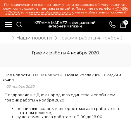
По независящим от нас причинам у части пользователей могут возникать
сложности с оформлением заказа на сайте. Позвоните по телефону
+7 (499)
350-29-66
или
закажите обратный звонок
, мы вам обязательно поможем!
KERAMA MARAZZI официальный
0
интернет-магазин
ости
Наши новости
График работы 4 ноября 202
График работы 4 ноября 2020
Все новости
Наши новости
Новые коллекции
Скидки и
акции
03 ноября 2020
Поздравляем с Днем народного единства и сообщаем
график работы 4 ноября 2020:
розничные салоны и интернет-магазин работают в
штатном режиме;
пункт самовывоза работает с 11:00 до 18:00.