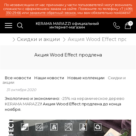
По независящим от нас причинам у части пользователей могут возникать
сложности с оформлением заказа на сайте. Позвоните по телефону
+7 (499)
350-29-66
или
закажите обратный звонок
, мы вам обязательно поможем!
KERAMA MARAZZI официальный
0
интернет-магазин
ости
Скидки и акции
Акция Wood Effect продл
Акция Wood Effect продлена
Все новости
Наши новости
Новые коллекции
Скидки и
акции
31 октября 2020
Экологично и экономично:
-25% на керамическое дерево
KERAMA MARAZZI
! Акция Wood Effect продлена до конца
ноября.