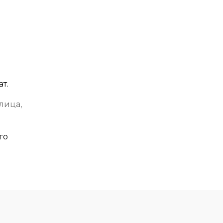
т.
улица,
го