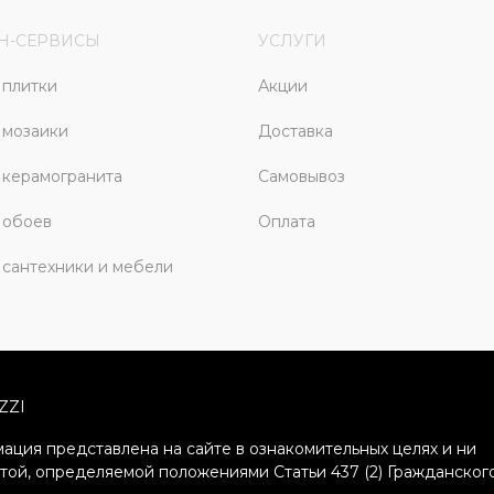
Н-СЕРВИСЫ
УСЛУГИ
плитки
Акции
 мозаики
Доставка
керамогранита
Самовывоз
 обоев
Оплата
сантехники и мебели
ZZI
ация представлена на сайте в ознакомительных целях и ни
ртой, определяемой положениями Статьи 437 (2) Гражданског