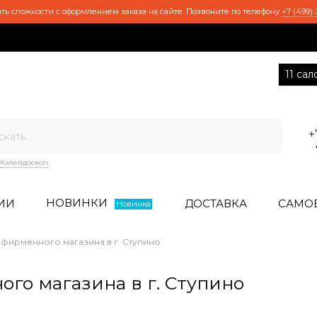
ть сложности с оформлением заказа на сайте. Позвоните по телефону
+7 (499) 
11 са
+
Калейдоскоп
НОВИНКИ
ИИ
ДОСТАВКА
САМО
Новинка
фирменного магазина в г. Ступино
го магазина в г. Ступино