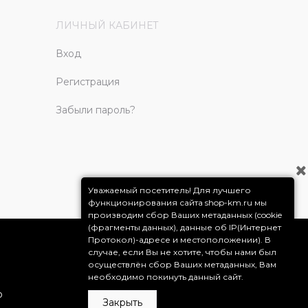
ЛИЧНЫЙ КАБИНЕТ
Вход
Регистрация
Забыли пароль?
Уважаемый посетитель! Для лучшего
функционирования сайта shop-km.ru мы
производим сбор Ваших метаданных (cookie
(фрагменты данных), данные об IP(Интернет
Протокол)-адресе и местоположении). В
случае, если Вы не хотите, чтобы нами был
осуществлён сбор Ваших метаданных, Вам
необходимо покинуть данный сайт.
о
Закрыть