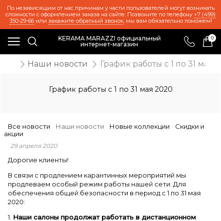
По независящим от нас причинам у части пользователей могут возникать
сложности с оформлением заказа на сайте. Позвоните по телефону
+7 (499)
350-29-66
или
закажите обратный звонок
, мы вам обязательно поможем!
KERAMA MARAZZI официальный
0
интернет-магазин
ости
Наши новости
График работы с 1 по 31 мая 
График работы с 1 по 31 мая 2020
Все новости
Наши новости
Новые коллекции
Скидки и
акции
29 апреля 2020
Дорогие клиенты!
В связи с продлением карантинных мероприятий мы
продлеваем особый режим работы нашей сети. Для
обеспечения общей безопасности в период с 1 по 31 мая
2020:
1.
Наши салоны продолжат работать в дистанционном