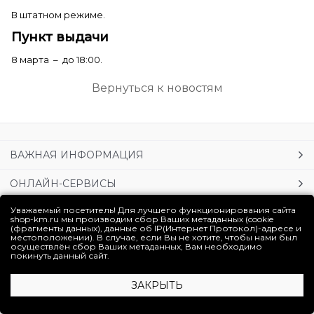
В штатном режиме.
Пункт выдачи
8 марта – до 18:00.
Вернуться к новостям
ВАЖНАЯ ИНФОРМАЦИЯ
ОНЛАЙН-СЕРВИСЫ
Уважаемый посетитель! Для лучшего функционирования сайта
УСЛУГИ
shop-km.ru мы производим сбор Ваших метаданных (cookie
(фрагменты данных), данные об IP(Интернет Протокол)-адресе и
местоположении). В случае, если Вы не хотите, чтобы нами был
ЛИЧНЫЙ КАБИНЕТ
осуществлён сбор Ваших метаданных, Вам необходимо
покинуть данный сайт.
Полная версия сайта
ЗАКРЫТЬ