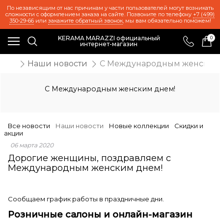
По независящим от нас причинам у части пользователей могут возникать
сложности с оформлением заказа на сайте. Позвоните по телефону
+7 (499)
350-29-66
или
закажите обратный звонок
, мы вам обязательно поможем!
KERAMA MARAZZI официальный
0
интернет-магазин
ости
Наши новости
С Международным женским
С Международным женским днем!
Все новости
Наши новости
Новые коллекции
Скидки и
акции
06 марта 2020
Дорогие женщины, поздравляем с
Международным женским днем!
Сообщаем график работы в праздничные дни.
Розничные салоны и онлайн-магазин