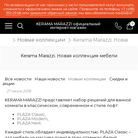
По независящим от нас причинам у части пользователей могут возникать
сложности с оформлением заказа на сайте. Позвоните по телефону
+7 (499)
350-29-66
или
закажите обратный звонок
, мы вам обязательно поможем!
KERAMA MARAZZI официальный
0
интернет-магазин
ости
Новые коллекции
Kerama Marazzi. Новая 
Kerama Marazzi. Новая коллекция мебели
Все новости
Наши новости
Новые коллекции
Скидки и
акции
27 июня 2019
KERAMA MARAZZI представляет набор решений для ванной
комнаты в классическом, современном и стиле лофт:
PLAZA Classic
,
PLAZA Modern
,
PLAZA Next
.
Каждый стиль обладает индивидуальностью. PLAZA Classic –
это мебель из массива ясеня в трех оттенках: белый,