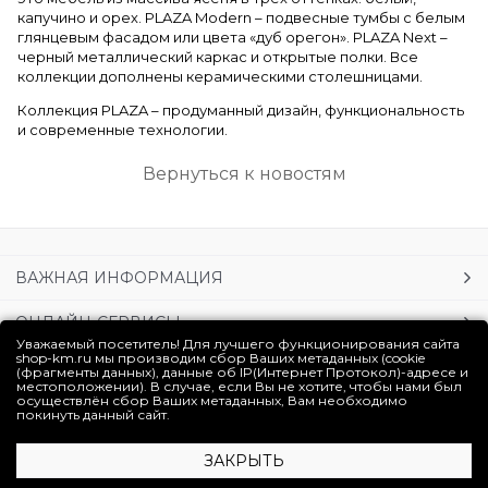
капучино и орех. PLAZA Modern – подвесные тумбы с белым
глянцевым фасадом или цвета «дуб орегон». PLAZA Next –
черный металлический каркас и открытые полки. Все
коллекции дополнены керамическими столешницами.
Коллекция PLAZA – продуманный дизайн, функциональность
и современные технологии.
Вернуться к новостям
ВАЖНАЯ ИНФОРМАЦИЯ
ОНЛАЙН-СЕРВИСЫ
Уважаемый посетитель! Для лучшего функционирования сайта
shop-km.ru мы производим сбор Ваших метаданных (cookie
УСЛУГИ
(фрагменты данных), данные об IP(Интернет Протокол)-адресе и
местоположении). В случае, если Вы не хотите, чтобы нами был
осуществлён сбор Ваших метаданных, Вам необходимо
ЛИЧНЫЙ КАБИНЕТ
покинуть данный сайт.
ЗАКРЫТЬ
Полная версия сайта