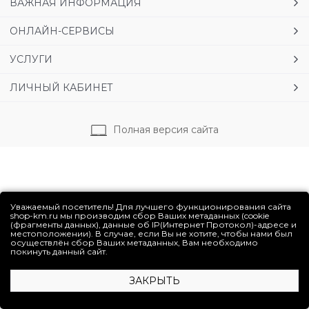
ВАЖНАЯ ИНФОРМАЦИЯ
ОНЛАЙН-СЕРВИСЫ
УСЛУГИ
ЛИЧНЫЙ КАБИНЕТ
Полная версия сайта
Уважаемый посетитель! Для лучшего функционирования сайта
shop-km.ru мы производим сбор Ваших метаданных (cookie
(фрагменты данных), данные об IP(Интернет Протокол)-адресе и
местоположении). В случае, если Вы не хотите, чтобы нами был
осуществлён сбор Ваших метаданных, Вам необходимо
покинуть данный сайт.
ЗАКРЫТЬ