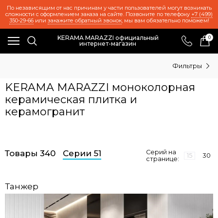
По независящим от нас причинам у части пользователей могут возникать
сложности с оформлением заказа на сайте. Позвоните по телефону
+7 (499)
350-29-66
или
закажите обратный звонок
, мы вам обязательно поможем!
KERAMA MARAZZI официальный
0
интернет-магазин
Фильтры
KERAMA MARAZZI моноколорная
керамическая плитка и
керамогранит
Товары 340
Серии 51
Серий на
15
30
странице:
Танжер