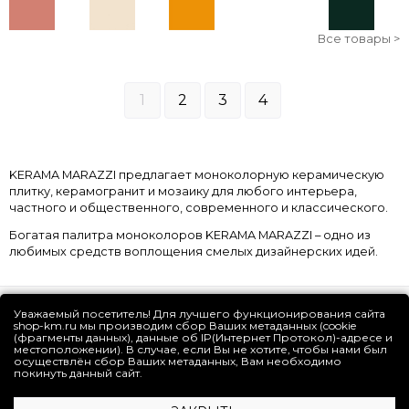
Все товары >
1
2
3
4
KERAMA MARAZZI предлагает моноколорную керамическую
плитку, керамогранит и мозаику для любого интерьера,
частного и общественного, современного и классического.
Богатая палитра моноколоров KERAMA MARAZZI – одно из
любимых средств воплощения смелых дизайнерских идей.
Уважаемый посетитель! Для лучшего функционирования сайта
shop-km.ru мы производим сбор Ваших метаданных (cookie
ВАЖНАЯ ИНФОРМАЦИЯ
(фрагменты данных), данные об IP(Интернет Протокол)-адресе и
местоположении). В случае, если Вы не хотите, чтобы нами был
осуществлён сбор Ваших метаданных, Вам необходимо
ОНЛАЙН-СЕРВИСЫ
покинуть данный сайт.
УСЛУГИ