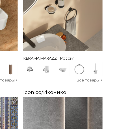
KERAMA MARAZZI | Россия
 товары >
Все товары >
Iconico/Иконико