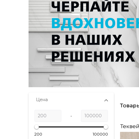
Цена
Товар
-
Текве
200
100000