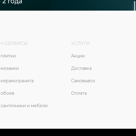
Н-СЕРВИСЫ
УСЛУГИ
плитки
Акции
 мозаики
Доставка
керамогранита
Самовывоз
 обоев
Оплата
сантехники и мебели