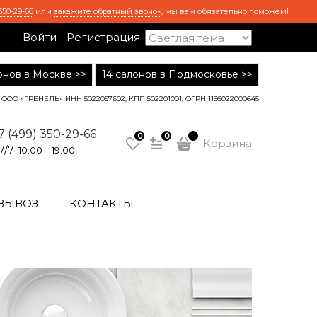
350-29-66
или
закажите обратный звонок
, мы вам обязательно поможем!
Войти
Регистрация
лонов в Москве >>
14 салонов в Подмосковье >>
ООО «ГРЕНЕЛЬ» ИНН 5022057602, КПП 502201001, ОГРН 1195022000645
7 (499) 350-29-66
0
0
Корзина
7/7
10:00 – 19:00
ВЫВОЗ
КОНТАКТЫ