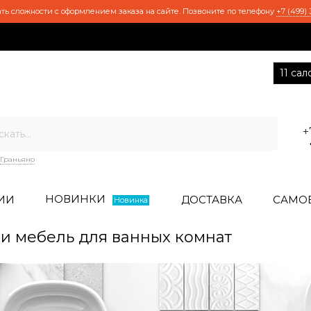
ть сложности с оформлением заказа на сайте. Позвоните по телефону
+7 (499) 
11 са
+
Граньяно
НОВИНКИ
ИИ
ДОСТАВКА
САМО
Новинка
и мебель для ванных комнат