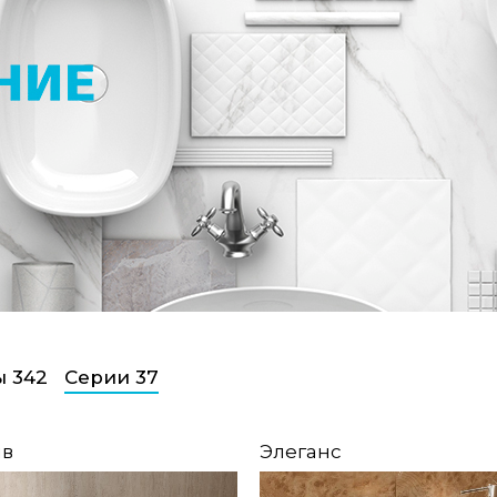
ы 342
Серии 37
йв
Элеганс