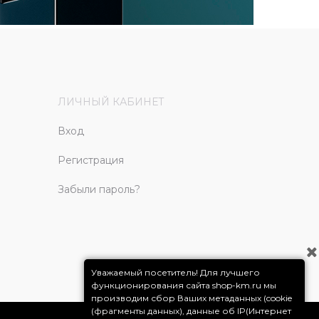
ЛИЧНЫЙ КАБИНЕТ
Вход
Регистрация
Забыли пароль?
Уважаемый посетитель! Для лучшего
функционирования сайта shop-km.ru мы
производим сбор Ваших метаданных (cookie
(фрагменты данных), данные об IP(Интернет