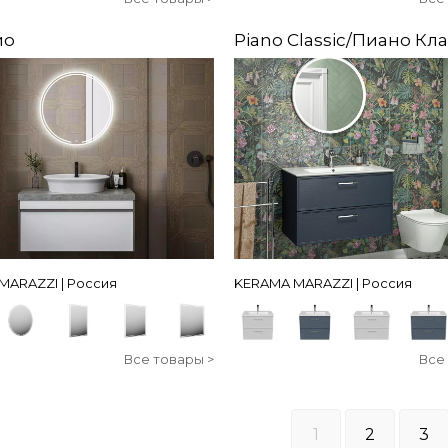
ио
Piano Classic/Пиано Кл
MARAZZI | Россия
KERAMA MARAZZI | Россия
Все товары >
Все
1
2
3