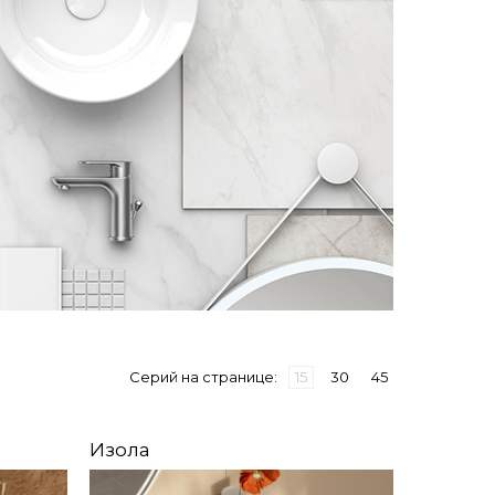
Серий на странице:
15
30
45
Изола