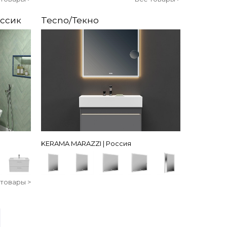
ассик
Tecno/Текно
KERAMA MARAZZI | Россия
 товары >