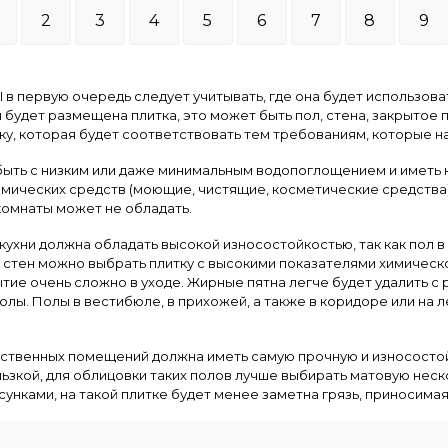
2
3
4
5
6
7
8
9
первую очередь следует учитывать, где она будет использоватьс
и будет размещена плитка, это может быть пол, стена, закрытое
у, которая будет соответствовать тем требованиям, которые на
быть с низким или даже минимальным водопоглощением и иметь н
мических средств (моющие, чистящие, косметические средства)
комнаты может не обладать.
 кухни должна обладать высокой износостойкостью, так как пол в
ля стен можно выбрать плитку с высокими показателями химическ
ытие очень сложно в уходе. Жирные пятна легче будет удалить с
олы. Полы в вестибюле, в прихожей, а также в коридоре или на
ственных помещений должна иметь самую прочную и износостой
ользкой, для облицовки таких полов лучше выбирать матовую нес
нками, на такой плитке будет менее заметна грязь, приносимая