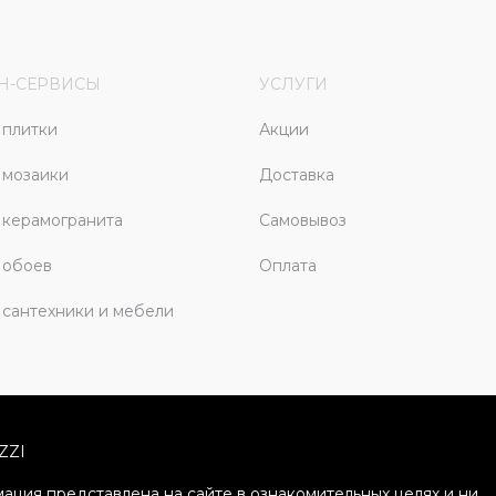
Н-СЕРВИСЫ
УСЛУГИ
плитки
Акции
 мозаики
Доставка
керамогранита
Самовывоз
 обоев
Оплата
сантехники и мебели
ZZI
ация представлена на сайте в ознакомительных целях и ни