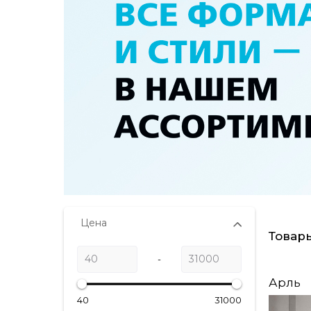
Цена
Товары
-
Арль
40
31000