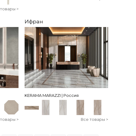
 товары >
Ифран
KERAMA MARAZZI | Россия
 товары >
Все товары >