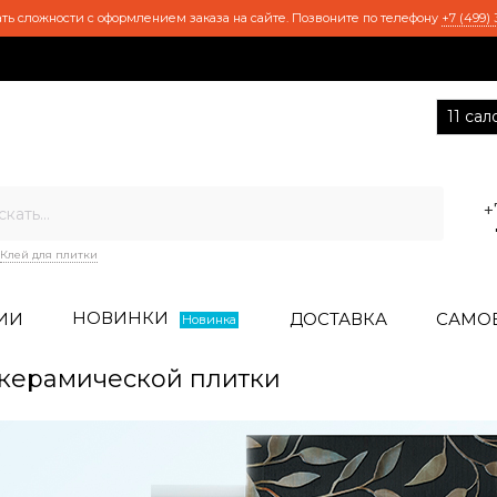
ть сложности с оформлением заказа на сайте. Позвоните по телефону
+7 (499) 
11 са
+
Клей для плитки
НОВИНКИ
ИИ
ДОСТАВКА
САМО
Новинка
керамической плитки