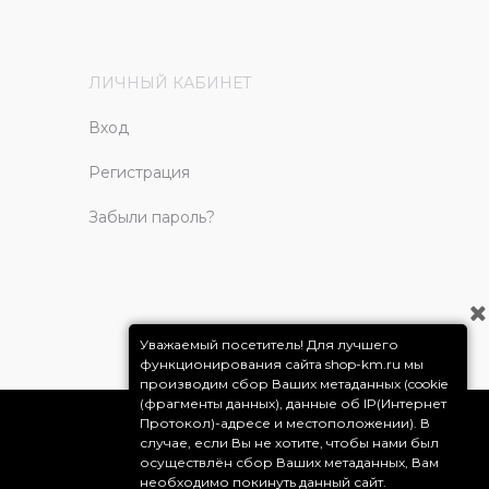
ЛИЧНЫЙ КАБИНЕТ
Вход
Регистрация
Забыли пароль?
Уважаемый посетитель! Для лучшего
функционирования сайта shop-km.ru мы
производим сбор Ваших метаданных (cookie
(фрагменты данных), данные об IP(Интернет
Протокол)-адресе и местоположении). В
случае, если Вы не хотите, чтобы нами был
осуществлён сбор Ваших метаданных, Вам
необходимо покинуть данный сайт.