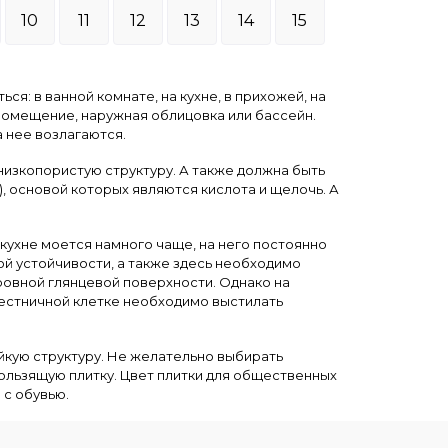
10
11
12
13
14
15
я: в ванной комнате, на кухне, в прихожей, на
 помещение, наружная облицовка или бассейн.
 нее возлагаются.
изкопористую структуру. А также должна быть
, основой которых являются кислота и щелочь. А
 кухне моется намного чаще, на него постоянно
ой устойчивости, а также здесь необходимо
 ровной глянцевой поверхности. Однако на
 лестничной клетке необходимо выстилать
кую структуру. Не желательно выбирать
кользящую плитку. Цвет плитки для общественных
 с обувью.