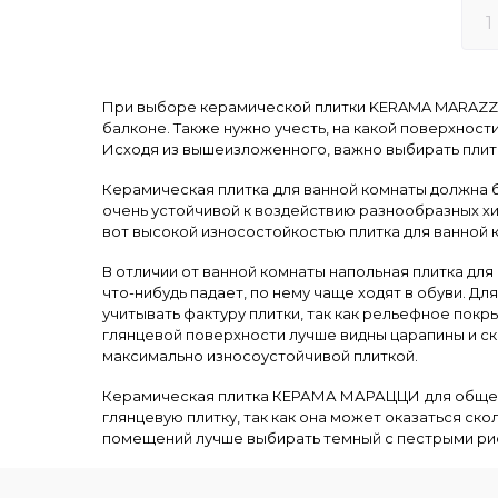
1
При выборе керамической плитки KERAMA MARAZZI в 
балконе. Также нужно учесть, на какой поверхност
Исходя из вышеизложенного, важно выбирать плитк
Керамическая плитка
для ванной комнаты должна 
очень устойчивой к воздействию разнообразных хи
вот высокой износостойкостью плитка для ванной 
В отличии от ванной комнаты напольная плитка для
что-нибудь падает, по нему чаще ходят в обуви. Д
учитывать фактуру плитки, так как рельефное покр
глянцевой поверхности лучше видны царапины и ск
максимально износоустойчивой плиткой.
Керамическая плитка КЕРАМА МАРАЦЦИ
для обще
глянцевую плитку, так как она может оказаться ск
помещений лучше выбирать темный с пестрыми рису