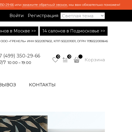
350-29-66
или
закажите обратный звонок
, мы вам обязательно поможем!
Войти
Регистрация
лонов в Москве >>
14 салонов в Подмосковье >>
ООО «ГРЕНЕЛЬ» ИНН 5022057602, КПП 502201001, ОГРН 1195022000645
7 (499) 350-29-66
0
0
Корзина
7/7
10:00 – 19:00
ВЫВОЗ
КОНТАКТЫ