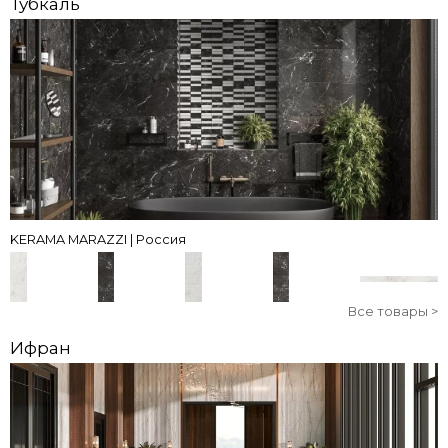
Тубкаль
KERAMA MARAZZI | Россия
Все товары >
Ифран