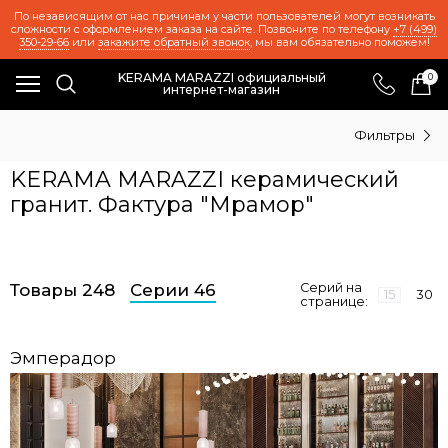
По независящим от нас причинам у части пользователей могут возникать
сложности с оформлением заказа на сайте. Позвоните по телефону
+7 (499)
350-29-66
или
закажите обратный звонок
, мы вам обязательно поможем!
KERAMA MARAZZI официальный
0
интернет-магазин
Фильтры
KERAMA MARAZZI керамический
гранит. Фактура "Мрамор"
Товары 248
Серии 46
Серий на
15
30
странице:
Эмперадор