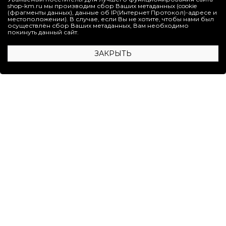
Все товары >
shop-km.ru мы производим сбор Ваших метаданных (cookie
(фрагменты данных), данные об IP(Интернет Протокол)-адресе и
местоположении). В случае, если Вы не хотите, чтобы нами был
осуществлён сбор Ваших метаданных, Вам необходимо
покинуть данный сайт.
1
2
3
4
ЗАКРЫТЬ
Специально для поклонников благородных классических
интерьеров дизайнеры KERAMA MARAZZI предлагают
керамический гранит "под мрамор". Практически в каждую
серию такого керамогранита включены роскошные
декоративные элементы.
Теперь красота природного мрамора доступна для всех
ценителей этого материала.
ВАЖНАЯ ИНФОРМАЦИЯ
ОНЛАЙН-СЕРВИСЫ
УСЛУГИ