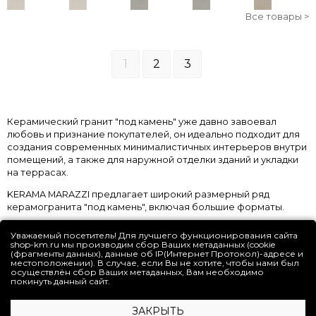
Все товары >
1
2
3
Керамический гранит "под камень" уже давно завоевал
любовь и признание покупателей, он идеально подходит для
создания современных минималистичных интерьеров внутри
помещений, а также для наружной отделки зданий и укладки
на террасах.
KERAMA MARAZZI предлагает широкий размерный ряд
керамогранита "под камень", включая большие форматы.
Уважаемый посетитель! Для лучшего функционирования сайта
shop-km.ru мы производим сбор Ваших метаданных (cookie
(фрагменты данных), данные об IP(Интернет Протокол)-адресе и
местоположении). В случае, если Вы не хотите, чтобы нами был
ВАЖНАЯ ИНФОРМАЦИЯ
осуществлён сбор Ваших метаданных, Вам необходимо
покинуть данный сайт.
ОНЛАЙН-СЕРВИСЫ
ЗАКРЫТЬ