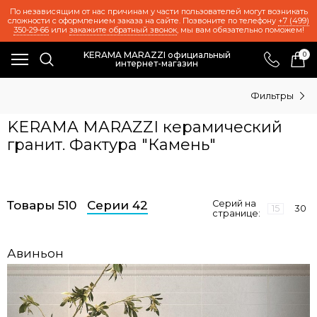
По независящим от нас причинам у части пользователей могут возникать
сложности с оформлением заказа на сайте. Позвоните по телефону
+7 (499)
350-29-66
или
закажите обратный звонок
, мы вам обязательно поможем!
KERAMA MARAZZI официальный
0
интернет-магазин
Фильтры
KERAMA MARAZZI керамический
гранит. Фактура "Камень"
Товары 510
Серии 42
Серий на
15
30
странице:
Авиньон