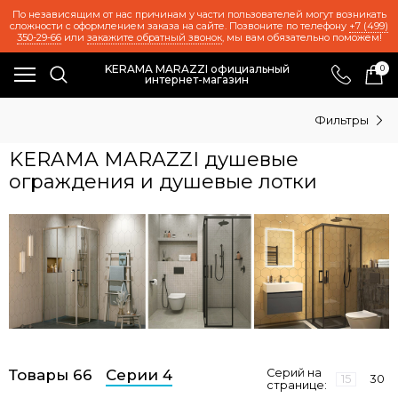
По независящим от нас причинам у части пользователей могут возникать
сложности с оформлением заказа на сайте. Позвоните по телефону
+7 (499)
350-29-66
или
закажите обратный звонок
, мы вам обязательно поможем!
KERAMA MARAZZI официальный
0
интернет-магазин
Фильтры
KERAMA MARAZZI душевые
ограждения и душевые лотки
Товары 66
Серии 4
Серий на
15
30
странице: