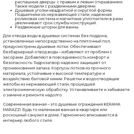
распашные дверцы: с правым и левым открыванием.
Также модели с раздвижными дверями.
Душевые уголки квадратной и округлой формы.
Подшипники из нержавеющей стали, надёжная
роликовая система и магнитные уплотнители в разы
увеличивают срок службы конструкций.
Раздвижные шторки для ванны.
Для отвода воды в душевых системах без поддона,
установленных непосредственно на плиточный пол,
предусмотрены душевые лотки. Обеспечивают
безбарьерный отвод воды – избавляют от проблем с
засорами. Добавляют в повседневность комфорт и
безопасность. Гидрозатвор надежно защищает от
проникновения запаха. Корпусы лотков из прочного
материала, устойчивые к высокой температуре и
воздействию бытовой химии. Решётки и водоотводящие
жёлобы из нержавеющей стали, прошедшей
электрохимическую обработку. Устанавливаете и забываете
о замене и ремонте надолго.
Современная ванная – это душевые ограждения KERAMA
MARAZZI. Будь то маленькая ванная в квартире или
роскошный санузел в доме. Гармонично вписываются в
интерьер любого стиля.