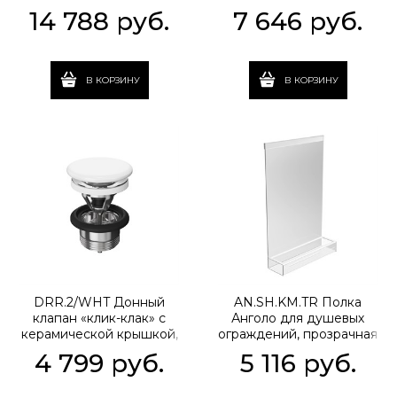
медь
сталь
14 788
 руб.
7 646
 руб.
В КОРЗИНУ
В КОРЗИНУ
DRR.2/WHT Донный
AN.SH.KM.TR Полка
клапан «клик-клак» с
Анголо для душевых
керамической крышкой,
ограждений, прозрачная
белый глянцевый
4 799
 руб.
5 116
 руб.