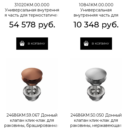
31020KM.00.000
10841KM.00.000
Универсальная внутрення
Универсальная
я часть для термостатичес
внутренняя часть для
кого смесителя на три пот
механического смесителя
54 578
 руб.
10 348
 руб.
ока для душа
на один поток для душа
В КОРЗИНУ
В КОРЗИНУ
24686KM.59.067 Донный
24686KM.50.050 Донный
клапан клик-клак для
клапан клик-клак для
раковины, брашированная
раковины, нержавеющая