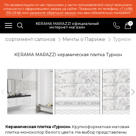
По независящим от нас причинам у части пользователей могут возникать
сложности с оформлением заказа на сайте. Позвоните по телефону
+7 (499)
350-29-66
или
закажите обратный звонок
, мы вам обязательно поможем!
KERAMA MARAZZI официальный
0
интернет-магазин
Ассортимент салонов
Мечты о Париже
Турнон
KERAMA MARAZZI керамическая плитка Турнон
Керамическая плитка «Турнон».
Крупноформатная матовая
плитка-моноколор белого цвета. На выбор представлены