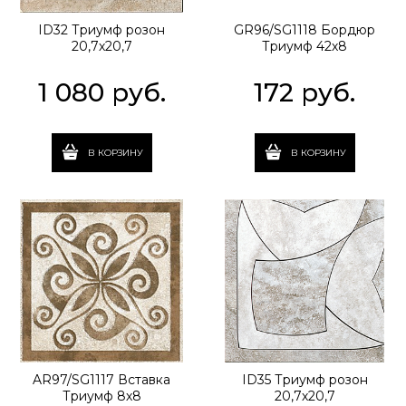
ID32 Триумф розон
GR96/SG1118 Бордюр
20,7х20,7
Триумф 42х8
1 080
 руб.
172
 руб.
В КОРЗИНУ
В КОРЗИНУ
AR97/SG1117 Вставка
ID35 Триумф розон
Триумф 8х8
20,7х20,7