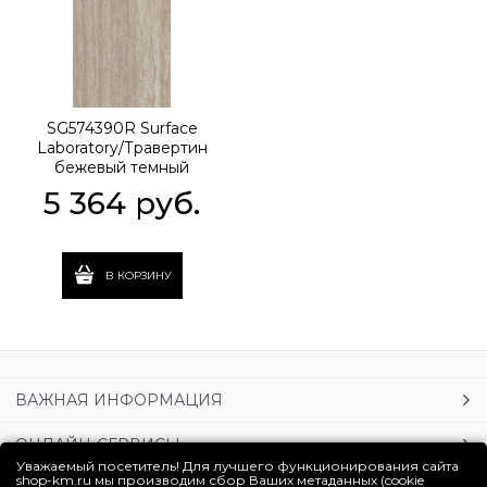
SG574390R Surface
Laboratory/Травертин
бежевый темный
обрезной 80x160x0,9
5 364
 руб.
В КОРЗИНУ
ВАЖНАЯ ИНФОРМАЦИЯ
ОНЛАЙН-СЕРВИСЫ
Уважаемый посетитель! Для лучшего функционирования сайта
shop-km.ru мы производим сбор Ваших метаданных (cookie