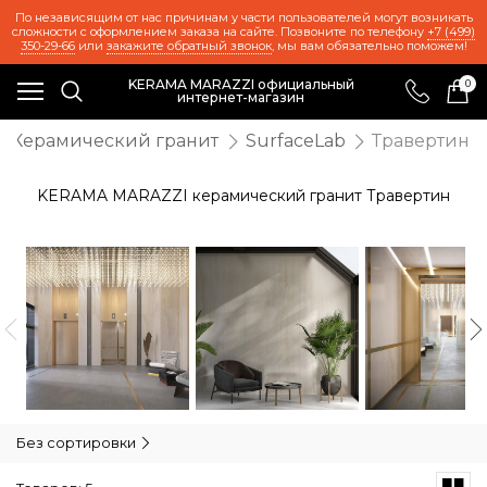
По независящим от нас причинам у части пользователей могут возникать
сложности с оформлением заказа на сайте. Позвоните по телефону
+7 (499)
350-29-66
или
закажите обратный звонок
, мы вам обязательно поможем!
KERAMA MARAZZI официальный
0
интернет-магазин
Керамический гранит
SurfaceLab
Травертин
KERAMA MARAZZI керамический гранит Травертин
Без сортировки