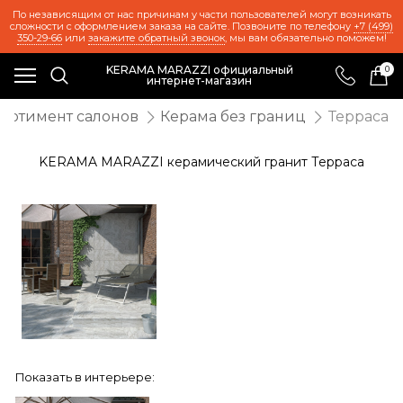
По независящим от нас причинам у части пользователей могут возникать
сложности с оформлением заказа на сайте. Позвоните по телефону
+7 (499)
350-29-66
или
закажите обратный звонок
, мы вам обязательно поможем!
KERAMA MARAZZI официальный
0
интернет-магазин
ортимент салонов
Керама без границ
Терраса
KERAMA MARAZZI керамический гранит Терраса
Показать в интерьере: