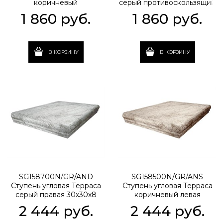
коричневый
серый противоскользящий
противоскользящий
40,2х30х8
1 860
 руб.
1 860
 руб.
40,2х30х8
В КОРЗИНУ
В КОРЗИНУ
SG158700N/GR/AND
SG158500N/GR/ANS
Ступень угловая Терраса
Ступень угловая Терраса
серый правая 30х30х8
коричневый левая
30х30x8
2 444
 руб.
2 444
 руб.