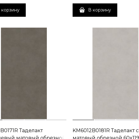
 корзину
В корзину
B0171R Таделакт
KM6012B0181R Таделакт 
евый матовый обрезной
матовый обрезной 60x119