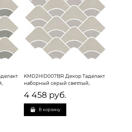
делакт
KMD2HID007BR Декор Таделакт
,
наборный серый светлый,
ый
серый матовый обрезной
4 458
 руб.
30x28x0,9
В корзину