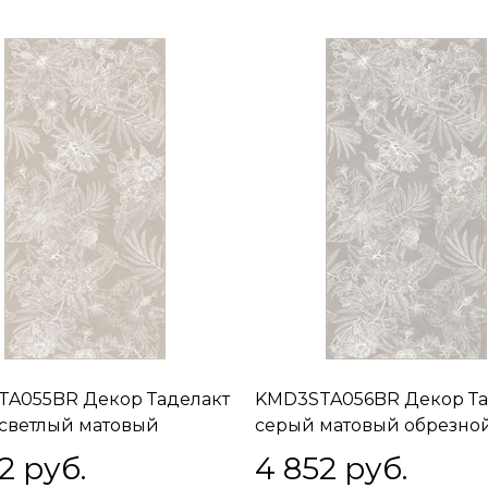
A055BR Декор Таделакт
KMD3STA056BR Декор Та
светлый матовый
серый матовый обрезно
й 60x119,5x0,9
60x119,5x0,9
2
 руб.
4 852
 руб.