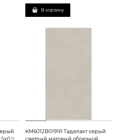
В корзину
серый
KM6012B0191R Таделакт серый
,5x0,9
светлый матовый обрезной