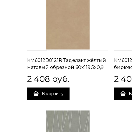
KM6012B0121R Таделакт жёлтый
KM6012
матовый обрезной 60x119,5x0,9
бирюзо
60x119,
2 408
 руб.
2 4
В корзину
В