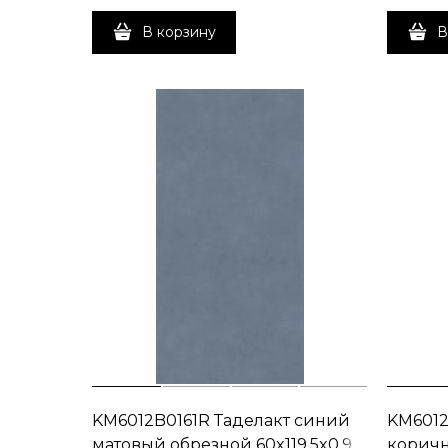
В корзину
В
KM6012B0161R Таделакт синий
KM6012
матовый обрезной 60x119,5x0,9
коричн