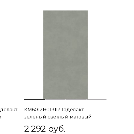
делакт
KM6012B0131R Таделакт
й
зелёный светлый матовый
обрезной 60x119,5x0,9
2 292
 руб.