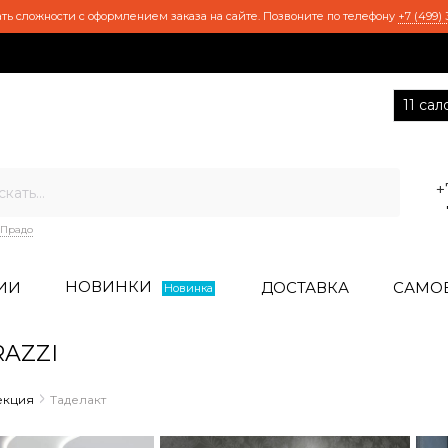
ть сложности с оформлением заказа на сайте. Позвоните по телефону
+7 (499) 
11 са
+
Прадо
НОВИНКИ
ИИ
ДОСТАВКА
САМО
Новинка
RAZZI
екция
Таделакт