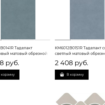
B0141R Таделакт
KM6012B0151R Таделакт 
вый матовый обрезной
светлый матовый обрез
5x0,9
60x119,5x0,9
08
 руб.
2 408
 руб.
 корзину
В корзину