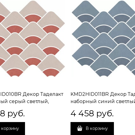
D010BR Декор Таделакт
KMD2HID011BR Декор Та
ый серый светлый,
наборный синий светлы
й матовый обрезной
синий матовый обрезно
58
 руб.
4 458
 руб.
0,9
30x28x0,9
 корзину
В корзину