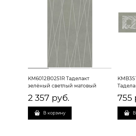
KM6012B0251R Таделакт
KMB3S
зелёный светлый матовый
Тадела
структура обрезной 60x119,5x0,9
матовы
2 357
 руб.
755
 
В корзину
В