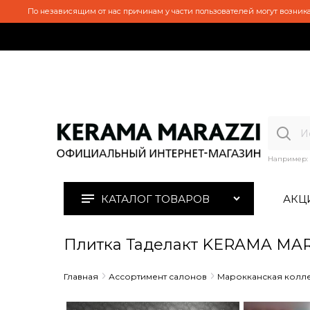
По независящим от нас причинам у части пользователей могут возника
Например:
КАТАЛОГ ТОВАРОВ
АКЦ
Плитка Таделакт KERAMA MA
Главная
Ассортимент салонов
Марокканская колл