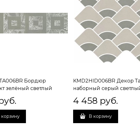
TA006BR Бордюр
KMD2HID006BR Декор Та
кт зелёный светлый
наборный серый светлый
й обрезной 60x14,5x0,9
зелёный светлый матов
руб.
4 458
 руб.
обрезной 30x28x0,9
 корзину
В корзину