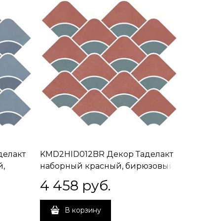
делакт
KMD2HID012BR Декор Таделакт
й,
наборный красный, бирюзовый
й
матовый обрезной 30x28x0,9
4 458
 руб.
В корзину