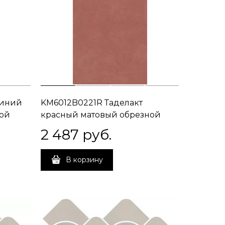
синий
KM6012B0221R Таделакт
ной
красный матовый обрезной
60x119,5x0,9
2 487
 руб.
В корзину