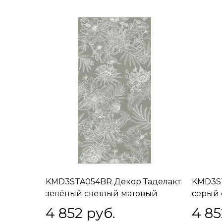
KMD3STA054BR Декор Таделакт
KMD3ST
зелёный светлый матовый
серый 
обрезной 60x119,5x0,9
обрезно
4 852
 руб.
4 85