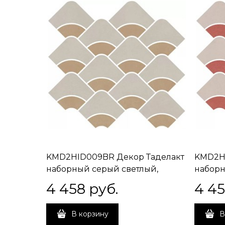
KMD2HID009BR Декор Таделакт
KMD2HI
наборный серый светлый,
наборн
жёлтый матовый обрезной
красны
4 458
 руб.
4 4
30x28x0,9
30x28x
В корзину
В