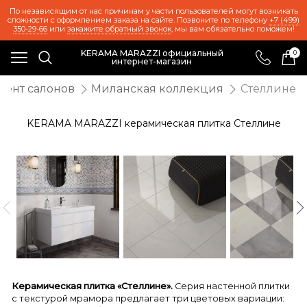
По независящим от нас причинам у части пользователей могут возникать
сложности с оформлением заказа на сайте. Позвоните по телефону
+7 (499)
350-29-66
или
закажите обратный звонок
, мы вам обязательно поможем!
KERAMA MARAZZI официальный
0
интернет-магазин
мент салонов
Миланская коллекция
Стеллине
KERAMA MARAZZI керамическая плитка Стеллине
Керамическая плитка «Стеллине».
Серия настенной плитки
с текстурой мрамора предлагает три цветовых вариации: